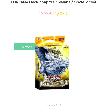
LORCANA Deck chapitre 3 Vaiana / Oncle Picsou
14,00
€
19,99
€
PROMO !
AJOUTER AU PANIER
YU GI OH