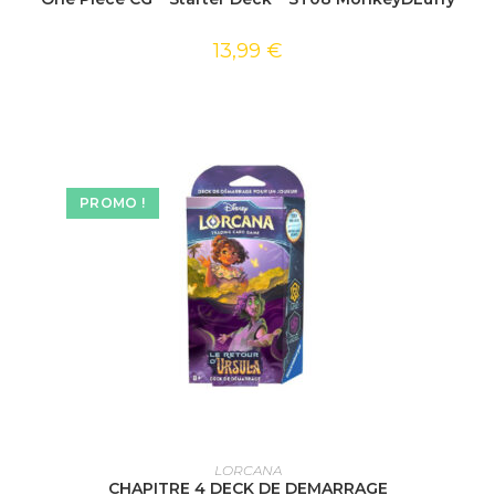
13,99
€
PROMO !
AJOUTER AU PANIER
LORCANA
CHAPITRE 4 DECK DE DEMARRAGE