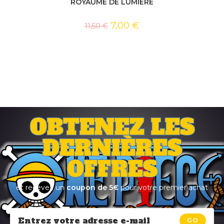
ROYAUME DE LUMIERE
7,00
€
11,50
€
OBTENEZ LES
DERNIÈRES
OFFRES
et recevez un
coupon de 5€
pour votre premier achat
GO