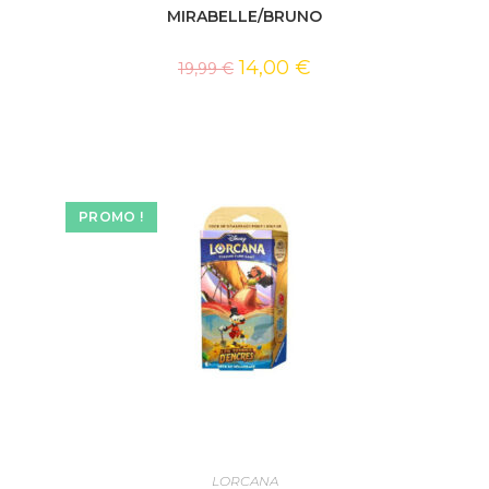
MIRABELLE/BRUNO
14,00
€
19,99
€
PROMO !
AJOUTER AU PANIER
LORCANA