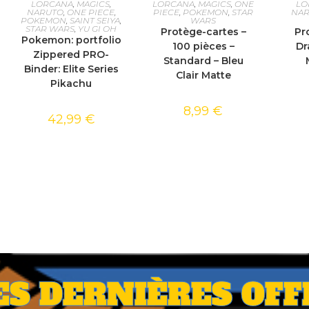
LORCANA
,
MAGICS
,
LORCANA
,
MAGICS
,
ONE
LO
NARUTO
,
ONE PIECE
,
PIECE
,
POKEMON
,
STAR
NA
POKEMON
,
SAINT SEIYA
,
WARS
STAR WARS
,
YU GI OH
Protège-cartes –
Pr
Pokemon: portfolio
100 pièces –
Dr
Zippered PRO-
Standard – Bleu
Binder: Elite Series
Clair Matte
Pikachu
8,99
€
42,99
€
ES DERNIÈRES OFF