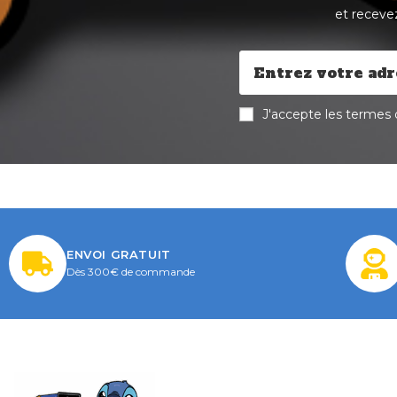
et receve
J'accepte les termes d
ENVOI GRATUIT
Dès 300€ de commande