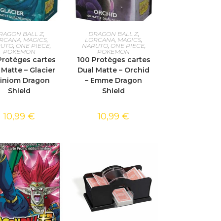
TER AU PANIER
AJOUTER AU PANIER
RAGON BALL Z
,
DRAGON BALL Z
,
RCANA
,
MAGICS
,
LORCANA
,
MAGICS
,
RUTO
,
ONE PIECE
,
NARUTO
,
ONE PIECE
,
POKEMON
POKEMON
Protèges cartes
100 Protèges cartes
 Matte – Glacier
Dual Matte – Orchid
Miniom Dragon
– Emme Dragon
Shield
Shield
10,99
€
10,99
€