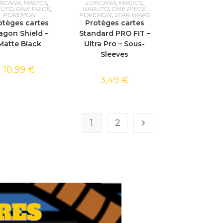
RCANA
,
MAGICS
,
LORCANA
,
MAGICS
,
RUTO
,
ONE PIECE
,
NARUTO
,
ONE PIECE
,
POKEMON
POKEMON
,
STAR WARS
otèges cartes
Protèges cartes
agon Shield –
Standard PRO FIT –
Matte Black
Ultra Pro – Sous-
Sleeves
10,99
€
3,49
€
1
2
RES