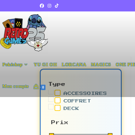
Pokéshop
YU GI OH
LORCANA
MAGICS
ONE PI
Type
Mon compte
0
ACCESSOIRES
COFFRET
DECK
Prix