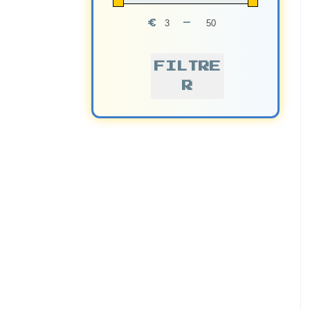
€
-
Minimum Price
Maximum Price
FILTRE
R