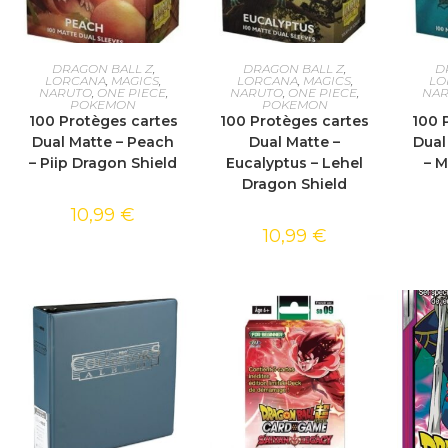
AJOUTER AU PANIER
AJOUTER AU PANIER
AJOU
DRAGON BALL Z
,
DRAGON BALL Z
,
D
LORCANA
,
MAGICS
,
LORCANA
,
MAGICS
,
LO
NARUTO
,
ONE PIECE
,
NARUTO
,
ONE PIECE
,
NA
POKEMON
POKEMON
100 Protèges cartes
100 Protèges cartes
100 
Dual Matte – Peach
Dual Matte –
Dual
– Piip Dragon Shield
Eucalyptus – Lehel
– 
Dragon Shield
10,99
€
10,99
€