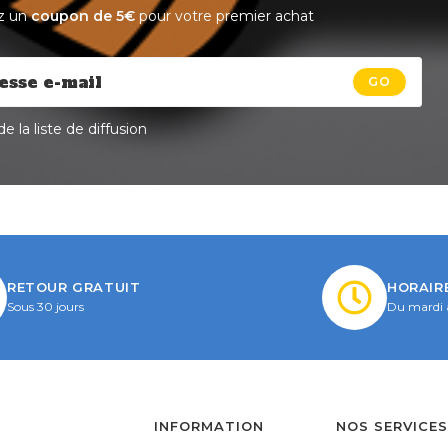
z un
coupon de 5€
pour votre premier achat
GO
e la liste de diffusion
RETOUR GRATUIT
HORAIR
Sous 30 jours
Du mardi 
INFORMATION
NOS SERVICE