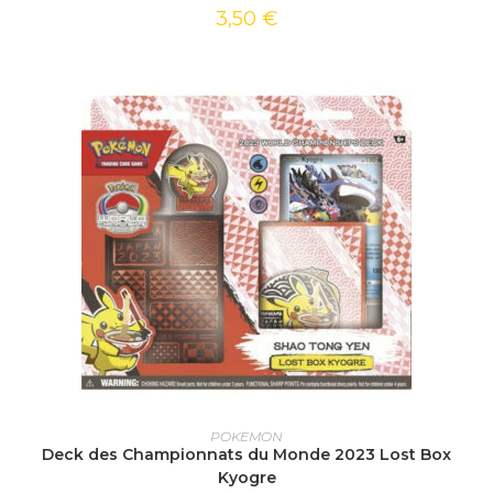
3,50
€
AJOUTER AU PANIER
POKEMON
Deck des Championnats du Monde 2023 Lost Box
Kyogre