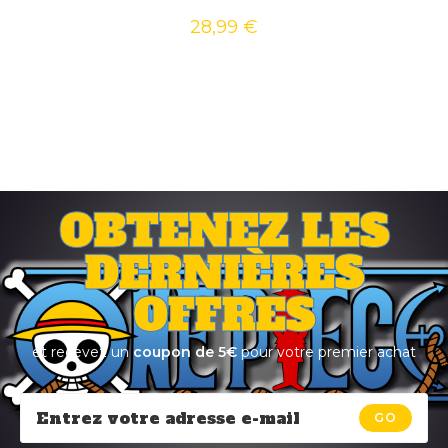
28,99
€
OBTENEZ LES
DERNIÈRES
OFFRES
et recevez un
coupon de 5€
pour votre premier achat
GO