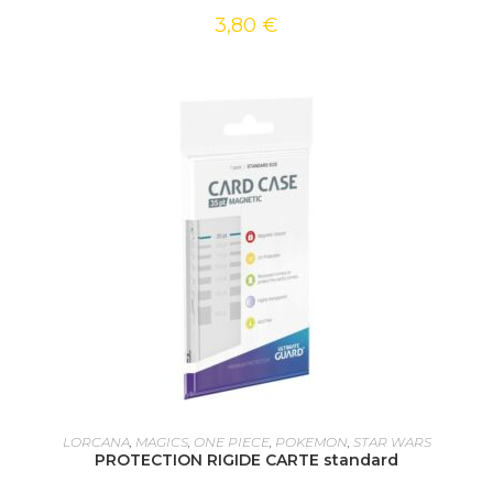
3,80
€
AJOUTER AU PANIER
LORCANA
,
MAGICS
,
ONE PIECE
,
POKEMON
,
STAR WARS
PROTECTION RIGIDE CARTE standard