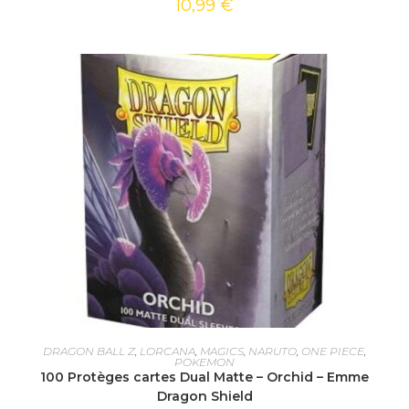
10,99
€
AJOUTER AU PANIER
DRAGON BALL Z
,
LORCANA
,
MAGICS
,
NARUTO
,
ONE PIECE
,
POKEMON
100 Protèges cartes Dual Matte – Orchid – Emme
Dragon Shield