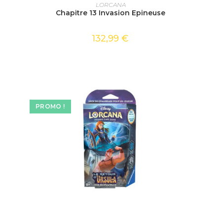
LIRE LA SUITE
LORCANA
Chapitre 13 Invasion Epineuse
132,99
€
PROMO !