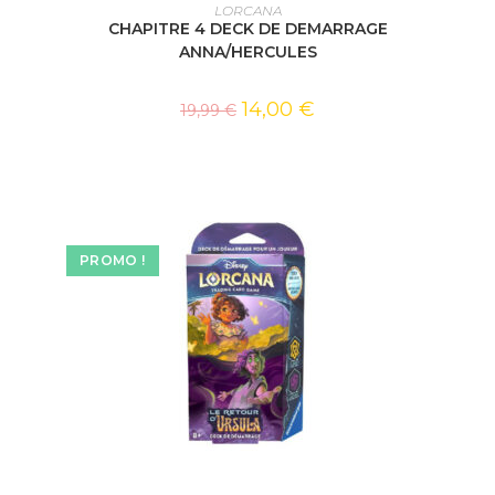
AJOUTER AU PANIER
LORCANA
CHAPITRE 4 DECK DE DEMARRAGE
ANNA/HERCULES
14,00
€
19,99
€
PROMO !