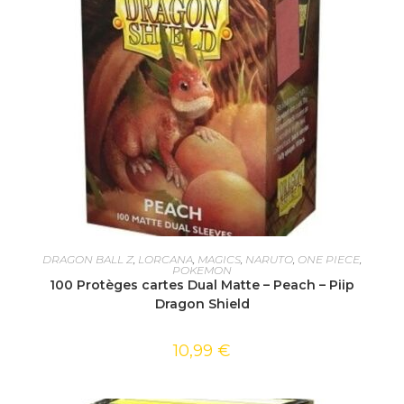
AJOUTER AU PANIER
DRAGON BALL Z
,
LORCANA
,
MAGICS
,
NARUTO
,
ONE PIECE
,
POKEMON
100 Protèges cartes Dual Matte – Peach – Piip
Dragon Shield
10,99
€