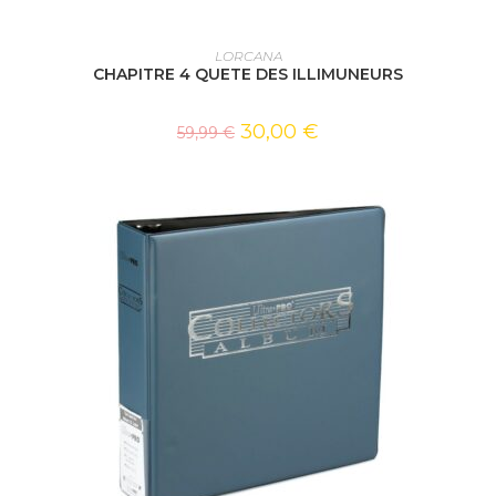
AJOUTER AU PANIER
LORCANA
CHAPITRE 4 QUETE DES ILLIMUNEURS
30,00
€
59,99
€