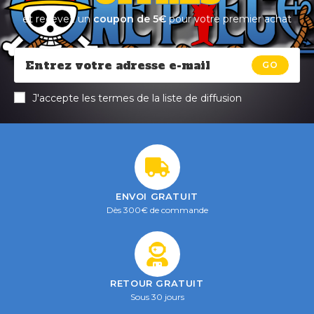
et recevez un
coupon de 5€
pour votre premier achat
GO
J'accepte les termes de la liste de diffusion
ENVOI GRATUIT
Dès 300€ de commande
RETOUR GRATUIT
Sous 30 jours