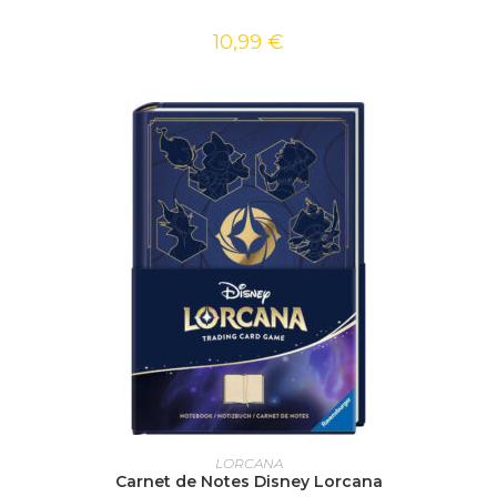
10,99
€
AJOUTER AU PANIER
LORCANA
Carnet de Notes Disney Lorcana