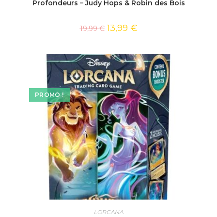
Profondeurs – Judy Hops & Robin des Bois
13,99
€
19,99
€
PROMO !
AJOUTER AU PANIER
LORCANA