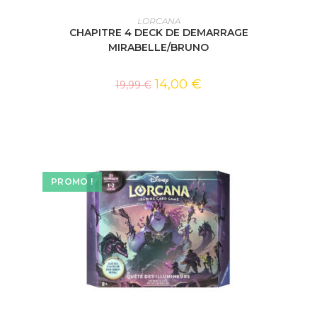
AJOUTER AU PANIER
LORCANA
CHAPITRE 4 DECK DE DEMARRAGE
MIRABELLE/BRUNO
14,00
€
19,99
€
PROMO !