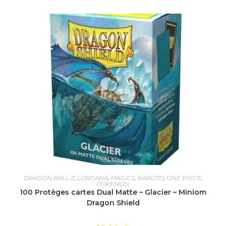
AJOUTER AU PANIER
DRAGON BALL Z
,
LORCANA
,
MAGICS
,
NARUTO
,
ONE PIECE
,
POKEMON
100 Protèges cartes Dual Matte – Glacier – Miniom
Dragon Shield