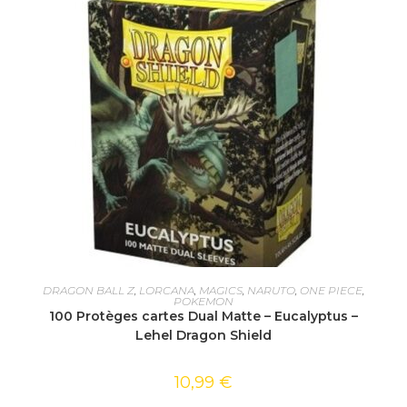
AJOUTER AU PANIER
DRAGON BALL Z
,
LORCANA
,
MAGICS
,
NARUTO
,
ONE PIECE
,
POKEMON
100 Protèges cartes Dual Matte – Eucalyptus –
Lehel Dragon Shield
10,99
€