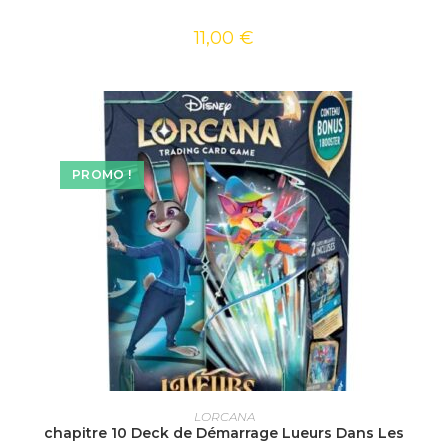
11,00
€
PROMO !
AJOUTER AU PANIER
LORCANA
chapitre 10 Deck de Démarrage Lueurs Dans Les