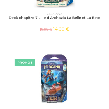
AJOUTER AU PANIER
LORCANA
Deck chapitre 7 L Ile d Archazia La Belle et La Bete
14,00
€
19,99
€
PROMO !