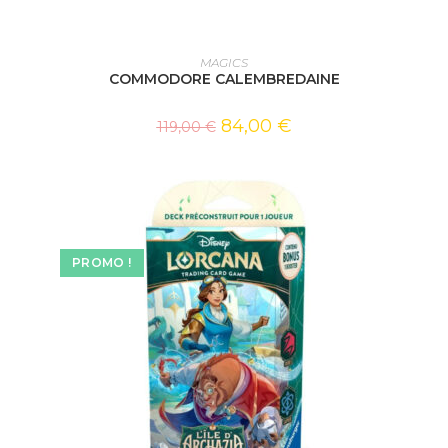
AJOUTER AU PANIER
MAGICS
COMMODORE CALEMBREDAINE
84,00
€
119,00
€
PROMO !