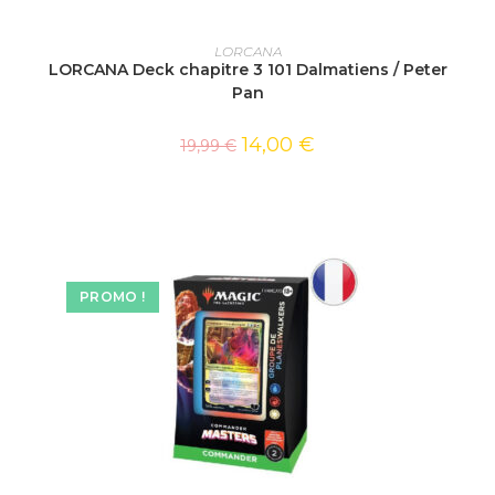
AJOUTER AU PANIER
LORCANA
LORCANA Deck chapitre 3 101 Dalmatiens / Peter
Pan
14,00
€
19,99
€
PROMO !