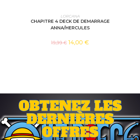
AJOUTER AU PANIER
LORCANA
CHAPITRE 4 DECK DE DEMARRAGE
ANNA/HERCULES
14,00
€
19,99
€
OBTENEZ LES
DERNIÈRES
OFFRES