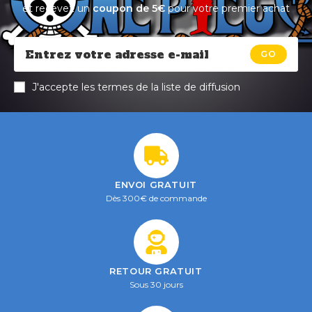
et recevez un
coupon de 5€
pour votre premier achat
GO
J'accepte les termes de la liste de diffusion
ENVOI GRATUIT
Dès 300€ de commande
RETOUR GRATUIT
Sous 30 jours