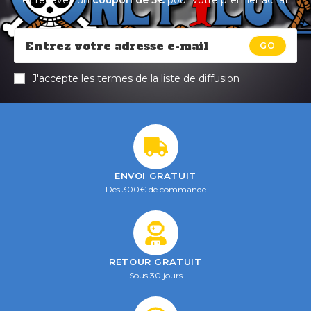
et recevez un
coupon de 5€
pour votre premier achat
GO
J'accepte les termes de la liste de diffusion
ENVOI GRATUIT
Dès 300€ de commande
RETOUR GRATUIT
Sous 30 jours