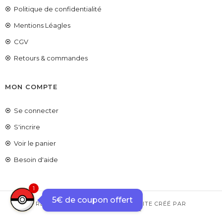
Politique de confidentialité
Mentions Léagles
CGV
Retours & commandes
MON COMPTE
Se connecter
S'incrire
COUPONX9990382172
COPIER LE CODE
Voir le panier
Besoin d'aide
1
5€ de coupon offert
RETROGAMES25 © COPYRIGHT – SITE CRÉÉ PAR
FIRE'TECHNOLOGIE