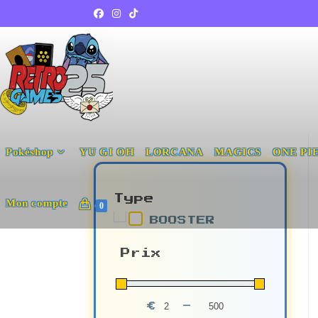
Pokéshop
YU GI OH
LORCANA
MAGICS
ONE PI
Type
Mon compte
0
BOOSTER
Prix
€
-
Minimum Price
Maximum Price