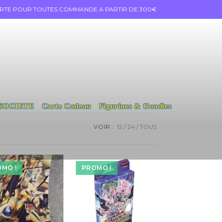
ERTE POUR TOUTES COMMANDE A PARTIR DE 300€
 SOCIETE
Carte Cadeau
Figurines & Goodies
VOIR :
12
24
TOUS
MO !
PROMO !