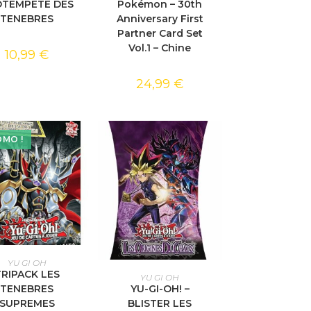
TEMPETE DES
Pokémon – 30th
TENEBRES
Anniversary First
Partner Card Set
Vol.1 – Chine
10,99
€
24,99
€
MO !
TER AU PANIER
YU GI OH
AJOUTER AU PANIER
TRIPACK LES
YU GI OH
YU-GI-OH! –
TENEBRES
BLISTER LES
SUPREMES