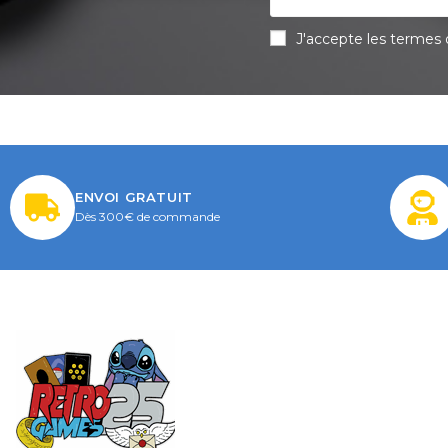
J'accepte les termes d
ENVOI GRATUIT
Dès 300€ de commande