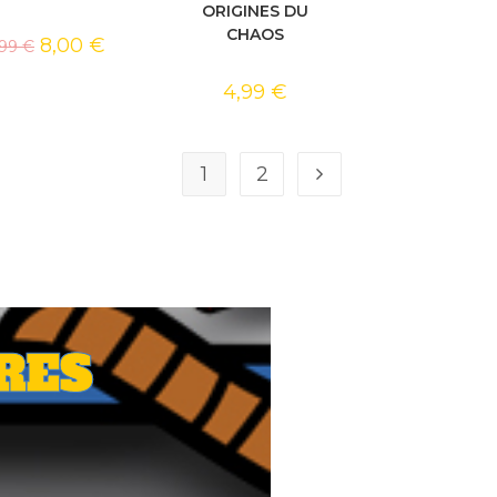
ORIGINES DU
CHAOS
8,00
€
,99
€
4,99
€
1
2
RES