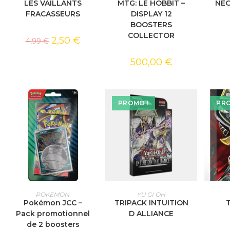
LES VAILLANTS
MTG: LE HOBBIT –
NEO
FRACASSEURS
DISPLAY 12
BOOSTERS
COLLECTOR
2,50
€
4,99
€
500,00
€
PROMO !
PRO
AJOUTER AU PANIER
AJOUTER AU PANIER
AJOU
POKEMON
YU GI OH
Pokémon JCC –
TRIPACK INTUITION
Pack promotionnel
D ALLIANCE
de 2 boosters