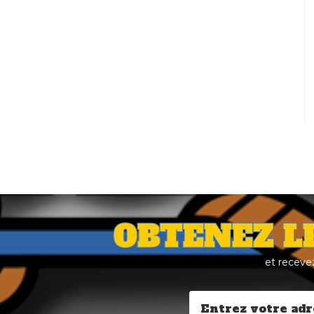
OBTENEZ L
et receve