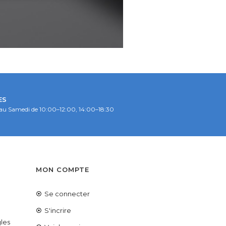
ES
au Samedi de 10:00–12:00, 14:00–18:30
S
MON COMPTE
Se connecter
é
S'incrire
les