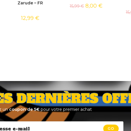
Zarude – FR
8,00
€
15,99
€
15
12,99
€
ES DERNIÈRES OFF
z un
coupon de 5€
pour votre premier achat
GO