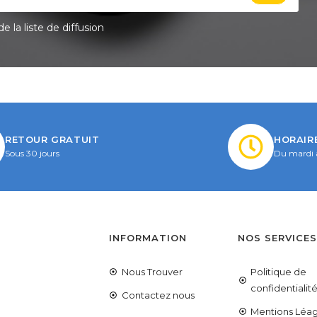
e la liste de diffusion
RETOUR GRATUIT
HORAIR
Sous 30 jours
Du mardi 
INFORMATION
NOS SERVICE
Nous Trouver
Politique de
confidentialit
Contactez nous
Mentions Léag