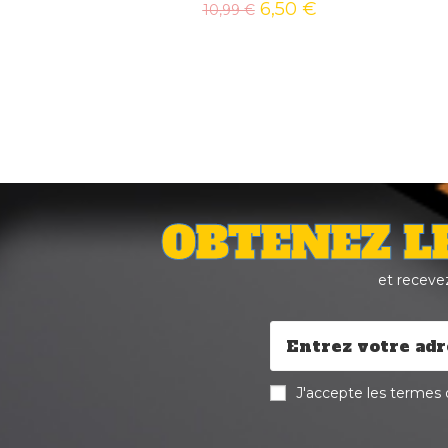
6,50
€
10,99
€
OBTENEZ L
et receve
J'accepte les termes d