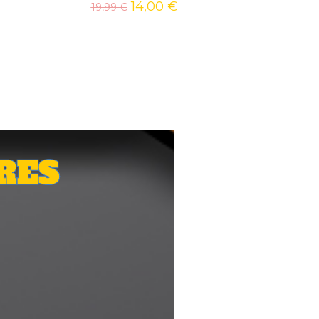
14,00
€
19,99
€
RES