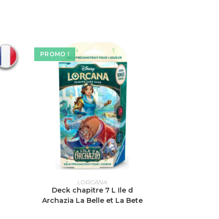
PROMO !
AJOUTER AU PANIER
LORCANA
Deck chapitre 7 L Ile d
Archazia La Belle et La Bete