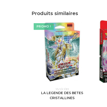
Produits similaires
PROMO !
AJOUTER AU PANIER
YU GI OH
LA LEGENDE DES BETES
CRISTALLINES