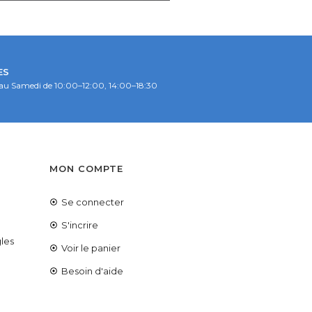
ES
au Samedi de 10:00–12:00, 14:00–18:30
S
MON COMPTE
Se connecter
é
S'incrire
les
Voir le panier
Besoin d'aide