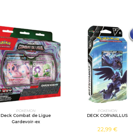
AJOUTER AU PANIER
AJOUTER AU PANIER
POKEMON
POKEMON
Deck Combat de Ligue
DECK CORVAILLUS
Gardevoir-ex
22,99
€