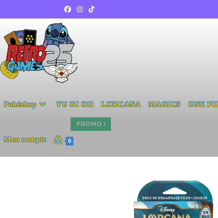
Pokéshop
YU GI OH
LORCANA
MAGICS
ONE PI
PROMO !
Mon compte
0