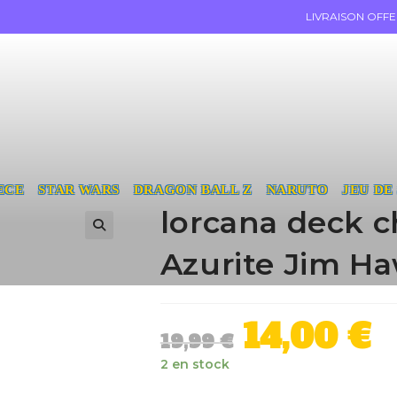
LIVRAISON OFF
ECE
STAR WARS
DRAGON BALL Z
NARUTO
JEU DE
lorcana deck c
Azurite Jim Ha
14,00
€
19,99
€
2 en stock