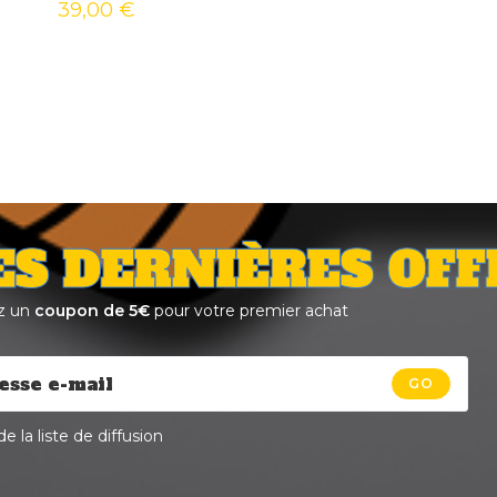
39,00
€
ES DERNIÈRES OFF
z un
coupon de 5€
pour votre premier achat
GO
e la liste de diffusion