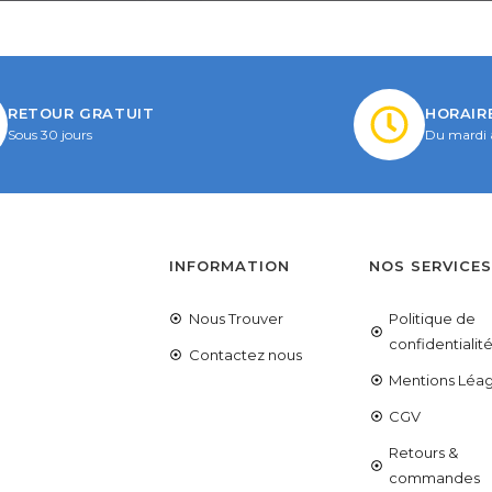
RETOUR GRATUIT
HORAIR
Sous 30 jours
Du mardi 
INFORMATION
NOS SERVICE
Nous Trouver
Politique de
confidentialit
Contactez nous
Mentions Léag
CGV
Retours &
commandes