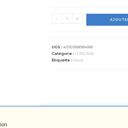
-
+
AJOUTER
UGS :
4050368984166
Catégorie :
LORCANA
Étiquette :
Deck
tion