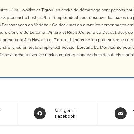
urite : Jim Hawkins et TigrouLes decks de démarrage sont parfaits pou
k préconstruit est pràªt à l’emploi, idéal pour découvrir les bases du
s.Personnages en Vedette : Ce deck met en avant les personnages em
eurs d’encre de Lorcana : Ambre et Rubis.Contenu du Deck :1 deck de 
 représentant Jim Hawkins et Tigrou.11 jetons de jeu pour suivre les a
ndre le jeu en toute simplicité.1 booster Lorcana La Mer Azurite pour é
Disney Lorcana avec ce deck complet et plongez dans des duels inoubli
r
Partager sur
Facebook