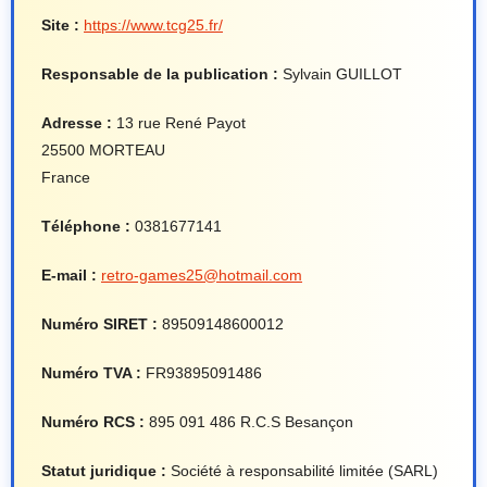
Site :
https://www.tcg25.fr/
Responsable de la publication :
Sylvain GUILLOT
Adresse :
13 rue René Payot
25500 MORTEAU
France
Téléphone :
0381677141
E-mail :
retro-games25@hotmail.com
Numéro SIRET :
89509148600012
Numéro TVA :
FR93895091486
Numéro RCS :
895 091 486 R.C.S Besançon
Statut juridique :
Société à responsabilité limitée (SARL)