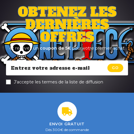
OBTENEZ LES
DERNIÈRES
OFFRES
et recevez un
coupon de 5€
pour votre premier achat
GO
J'accepte les termes de la liste de diffusion
ENVOI GRATUIT
Dès 300€ de commande