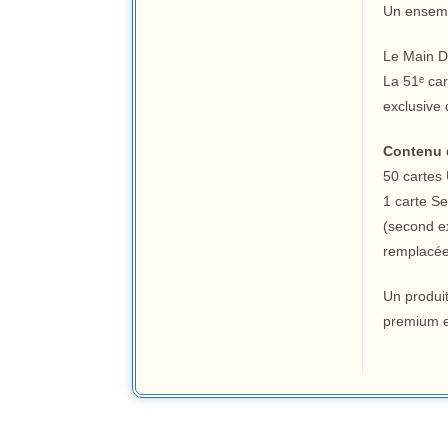
Un ensemb
Le Main De
La 51ᵉ ca
exclusive 
Contenu d
50 cartes 
1 carte S
(second ex
remplacée
Un produit
premium e