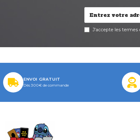
J'accepte les termes d
ENVOI GRATUIT
Dès 300€ de commande