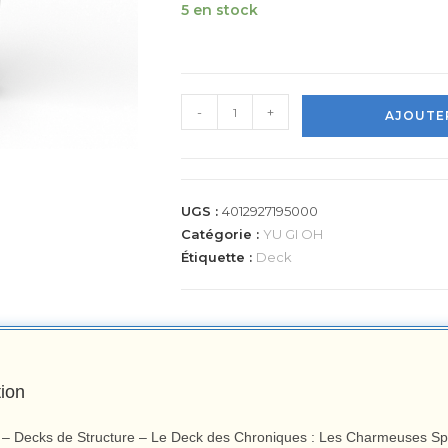
5 en stock
-
+
AJOUTER
UGS :
4012927195000
Catégorie :
YU GI OH
Étiquette :
Deck
tion
 – Decks de Structure – Le Deck des Chroniques : Les Charmeuses Spir