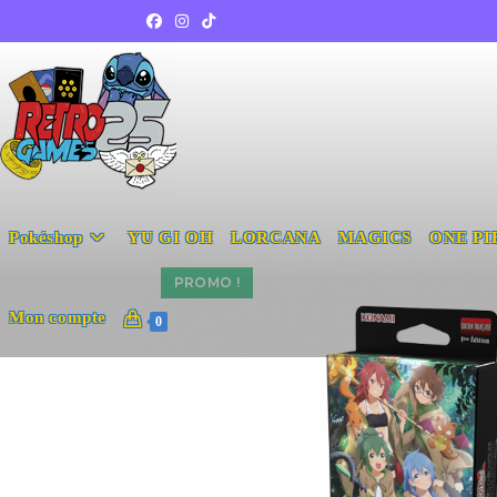
Pokéshop
YU GI OH
LORCANA
MAGICS
ONE PI
PROMO !
Mon compte
0