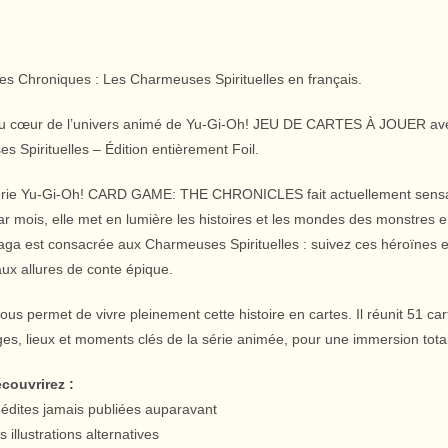
es Chroniques : Les Charmeuses Spirituelles en français.
au cœur de l’univers animé de Yu-Gi-Oh! JEU DE CARTES À JOUER 
 Spirituelles – Édition entièrement Foil.
érie Yu-Gi-Oh! CARD GAME: THE CHRONICLES fait actuellement sensati
ar mois, elle met en lumière les histoires et les mondes des monstre
aga est consacrée aux Charmeuses Spirituelles : suivez ces héroïnes e
ux allures de conte épique.
us permet de vivre pleinement cette histoire en cartes. Il réunit 51 carte
es, lieux et moments clés de la série animée, pour une immersion tota
couvrirez :
nédites jamais publiées auparavant
s illustrations alternatives