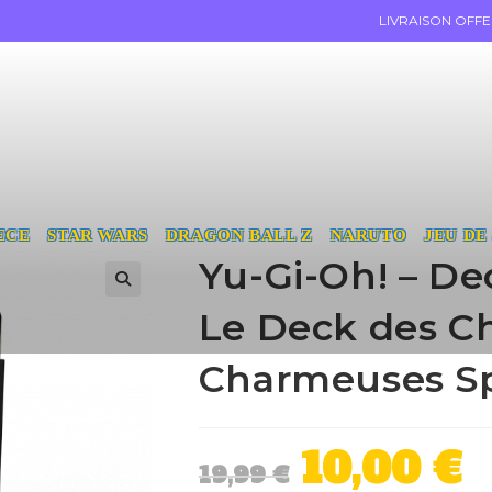
LIVRAISON OFF
ECE
STAR WARS
DRAGON BALL Z
NARUTO
JEU DE
Yu-Gi-Oh! – De
Le Deck des Ch
Charmeuses Spi
10,00
€
19,99
€