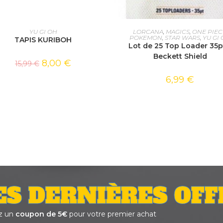
AJOUTER AU PANIER
AJOUTER AU PANIER
YU GI OH
LORCANA
,
MAGICS
,
ONE PIEC
POKEMON
,
STAR WARS
,
YU GI
TAPIS KURIBOH
Lot de 25 Top Loader 35p
Beckett Shield
8,00
€
15,99
€
6,99
€
ES DERNIÈRES OFF
z un
coupon de 5€
pour votre premier achat