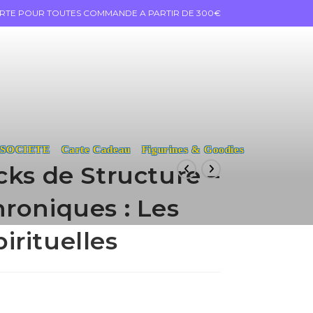
ERTE POUR TOUTES COMMANDE A PARTIR DE 300€
 SOCIETE
Carte Cadeau
Figurines & Goodies
cks de Structure –
roniques : Les
rituelles