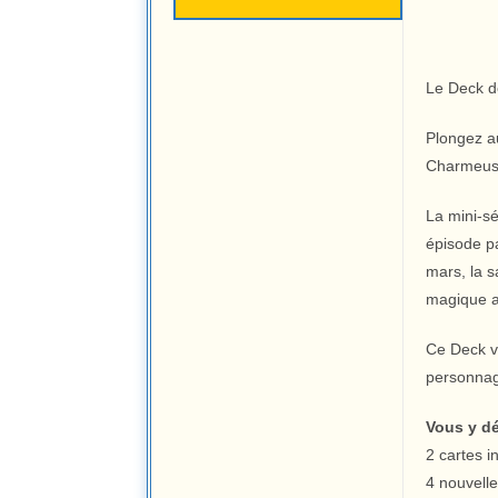
Le Deck d
Plongez 
Charmeuses
La mini-s
épisode p
mars, la s
magique a
Ce Deck vo
personnag
Vous y dé
2 cartes i
4 nouvelle