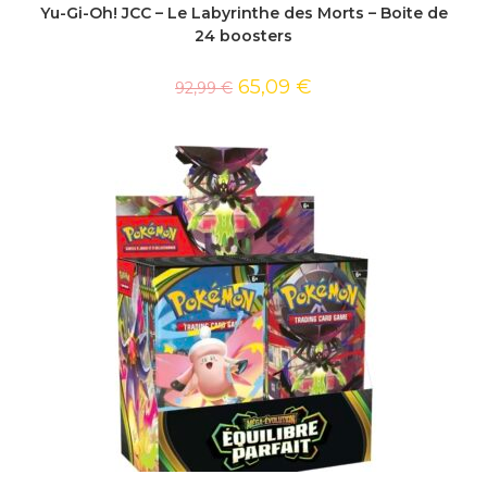
Yu-Gi-Oh! JCC – Le Labyrinthe des Morts – Boite de
24 boosters
65,09
€
92,99
€