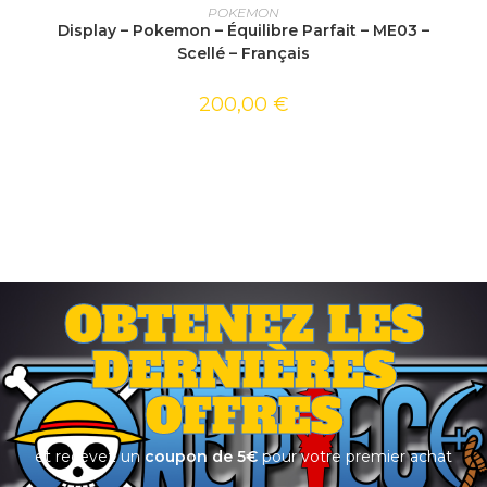
AJOUTER AU PANIER
POKEMON
Display – Pokemon – Équilibre Parfait – ME03 –
Scellé – Français
200,00
€
OBTENEZ LES
DERNIÈRES
OFFRES
et recevez un
coupon de 5€
pour votre premier achat