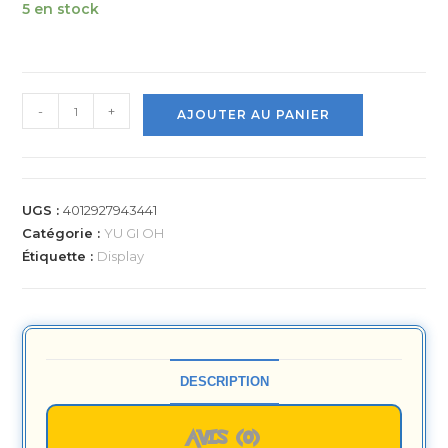
5 en stock
-
+
AJOUTER AU PANIER
UGS :
4012927943441
Catégorie :
YU GI OH
Étiquette :
Display
DESCRIPTION
AVIS (0)