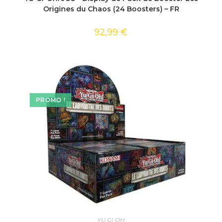
Origines du Chaos (24 Boosters) – FR
92,99
€
PROMO !
AJOUTER AU PANIER
YU GI OH