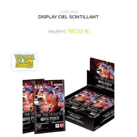
AJOUTER AU PANIER
LORCANA
DISPLAY CIEL SCINTILLANT
118,00
€
146,99
€