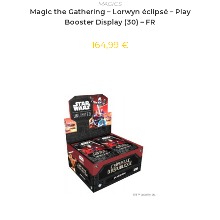
AJOUTER AU PANIER
MAGICS
Magic the Gathering – Lorwyn éclipsé – Play
Booster Display (30) – FR
164,99
€