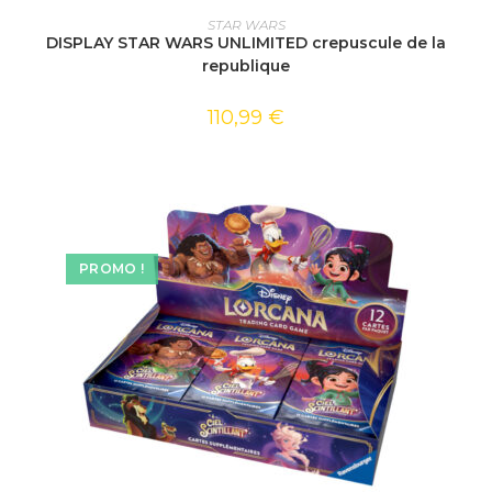
AJOUTER AU PANIER
STAR WARS
DISPLAY STAR WARS UNLIMITED crepuscule de la
republique
110,99
€
PROMO !