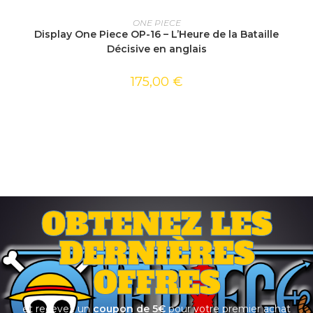
LIRE LA SUITE
ONE PIECE
Display One Piece OP-16 – L’Heure de la Bataille
Décisive en anglais
175,00
€
OBTENEZ LES
DERNIÈRES
OFFRES
et recevez un
coupon de 5€
pour votre premier achat