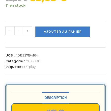
11 en stock
-
+
AJOUTER AU PANIER
UGS :
4012927194164
Catégorie :
YU GI OH
Étiquette :
Display
DESCRIPTION