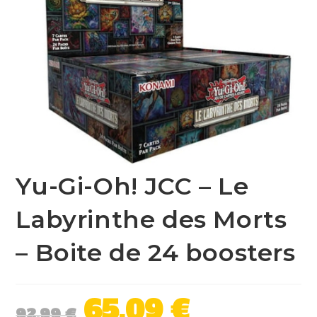
Yu-Gi-Oh! JCC – Le
Labyrinthe des Morts
– Boite de 24 boosters
65,09
€
92,99
€