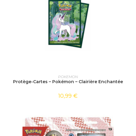
AJOUTER AU PANIER
POKEMON
Protège-Cartes – Pokémon – Clairière Enchantée
10,99
€