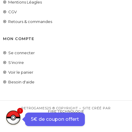
Mentions Léagles
CGV
Retours & commandes
MON COMPTE
Se connecter
S'incrire
Voir le panier
COUPONX1768887029
COPIER LE CODE
Besoin d'aide
RETROGAMES25 © COPYRIGHT – SITE CRÉÉ PAR
1
FIRE'TECHNOLOGIE
5€ de coupon offert