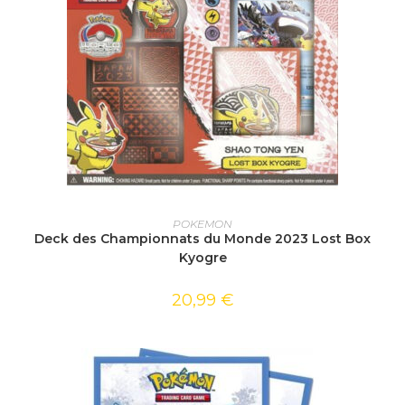
AJOUTER AU PANIER
POKEMON
Deck des Championnats du Monde 2023 Lost Box
Kyogre
20,99
€