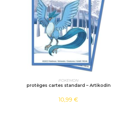
AJOUTER AU PANIER
POKEMON
protèges cartes standard – Artikodin
10,99
€