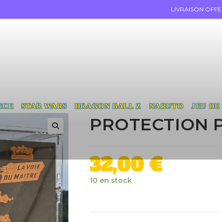
LIVRAISON OFF
ECE
STAR WARS
DRAGON BALL Z
NARUTO
JEU DE
PROTECTION 
32,00
€
10 en stock