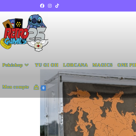
Pokéshop
YU GI OH
LORCANA
MAGICS
ONE PI
Mon compte
0