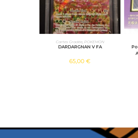
AJOUTER AU PANIER
Cartes Gradée
,
POKEMON
DARDARGNAN V FA
Po
A
65,00
€