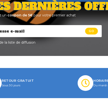
ES DERNIÈRES OFF
z un
coupon de 5€
pour votre premier achat
GO
e la liste de diffusion
RETOUR GRATUIT
HORAIR
Sous 30 jours
Du mardi 