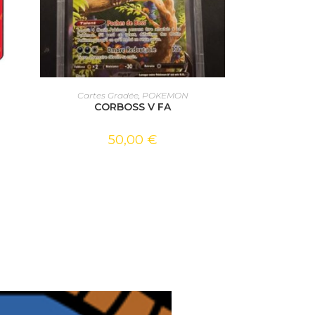
AJOUTER AU PANIER
Cartes Gradée
,
POKEMON
CORBOSS V FA
50,00
€