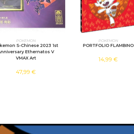
AJOUTER AU PANIER
AJOUTER AU PANIER
POKEMON
POKEMON
kemon S-Chinese 2023 1st
PORTFOLIO FLAMBINO
nniversary Ethernatos V
VMAX Art
14,99
€
47,99
€