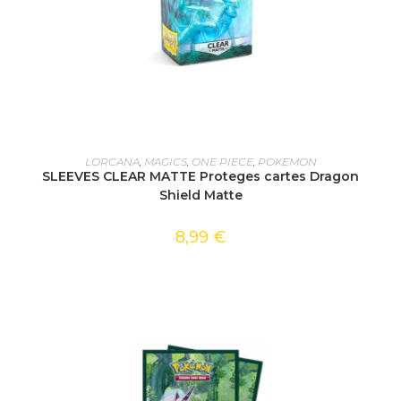
AJOUTER AU PANIER
LORCANA
,
MAGICS
,
ONE PIECE
,
POKEMON
SLEEVES CLEAR MATTE Proteges cartes Dragon
Shield Matte
8,99
€