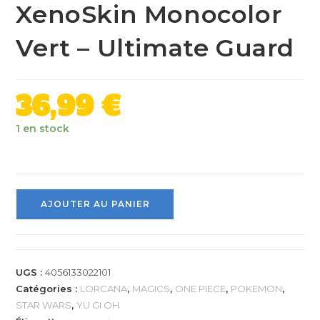
XenoSkin Monocolor
Vert – Ultimate Guard
36,99
€
1 en stock
AJOUTER AU PANIER
UGS :
4056133022101
Catégories :
LORCANA
,
MAGICS
,
ONE PIECE
,
POKEMON
,
STAR WARS
,
YU GI OH