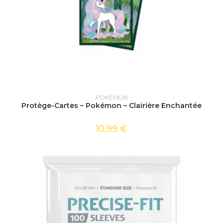
AJOUTER AU PANIER
POKEMON
Protège-Cartes – Pokémon – Clairière Enchantée
10,99
€