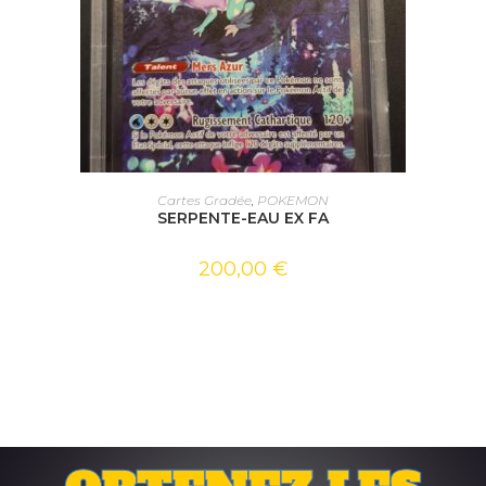
AJOUTER AU PANIER
Cartes Gradée
,
POKEMON
SERPENTE-EAU EX FA
200,00
€