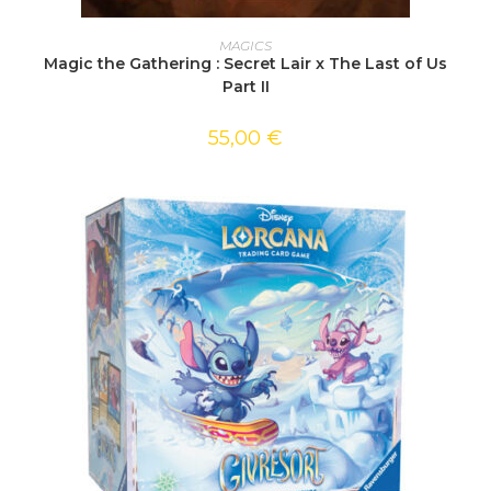
AJOUTER AU PANIER
MAGICS
Magic the Gathering : Secret Lair x The Last of Us
Part II
55,00
€