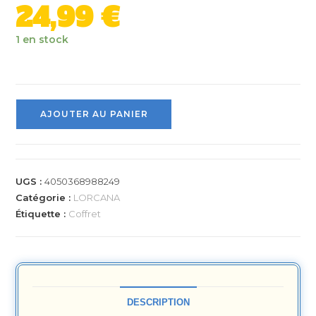
24,99
€
1 en stock
AJOUTER AU PANIER
UGS :
4050368988249
Catégorie :
LORCANA
Étiquette :
Coffret
DESCRIPTION