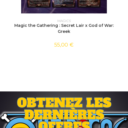
AJOUTER AU PANIER
MAGICS
Magic the Gathering : Secret Lair x God of War:
Greek
55,00
€
OBTENEZ LES
DERNIÈRES
OFFRES