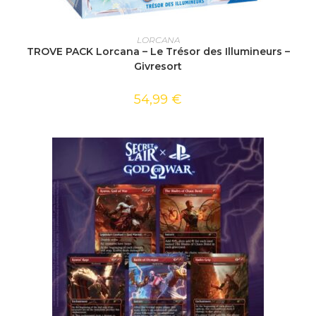
AJOUTER AU PANIER
LORCANA
TROVE PACK Lorcana – Le Trésor des Illumineurs –
Givresort
54,99
€