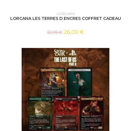
AJOUTER AU PANIER
LORCANA
LORCANA LES TERRES D ENCRES COFFRET CADEAU
26,00
€
32,99
€