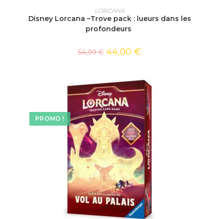
AJOUTER AU PANIER
LORCANA
Disney Lorcana –Trove pack : lueurs dans les
profondeurs
44,00
€
54,99
€
PROMO !