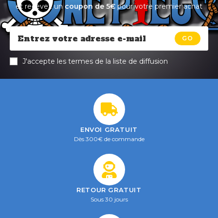
et recevez un
coupon de 5€
pour votre premier achat
GO
J'accepte les termes de la liste de diffusion
ENVOI GRATUIT
Dès 300€ de commande
RETOUR GRATUIT
Sous 30 jours