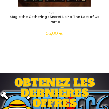
AJOUTER AU PANIER
MAGICS
Magic the Gathering : Secret Lair x The Last of Us
Part II
55,00
€
OBTENEZ LES
DERNIÈRES
OFFRES