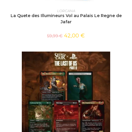
AJOUTER AU PANIER
LORCANA
La Quete des Illumineurs Vol au Palais Le Regne de
Jafar
42,00
€
59,99
€