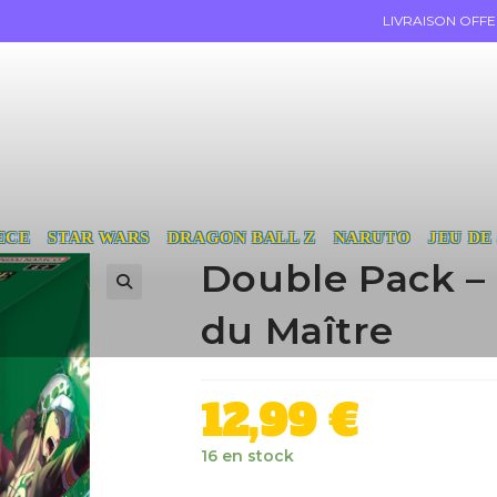
LIVRAISON OFF
ECE
STAR WARS
DRAGON BALL Z
NARUTO
JEU DE
Double Pack – 
du Maître
12,99
€
16 en stock