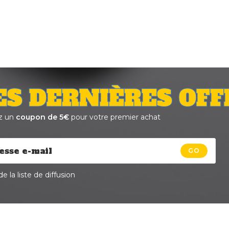
ES DERNIÈRES OFF
z un
coupon de 5€
pour votre premier achat
GO
e la liste de diffusion