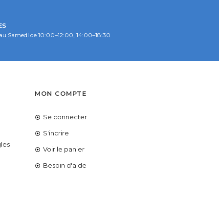
ES
au Samedi de 10:00–12:00, 14:00–18:30
S
MON COMPTE
Se connecter
é
S'incrire
les
Voir le panier
Besoin d'aide