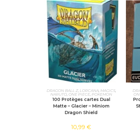
AJOUTER AU PANIER
DRAGON BALL Z
,
LORCANA
,
MAGICS
,
DRA
NARUTO
,
ONE PIECE
,
POKEMON
ON
100 Protèges cartes Dual
Pr
Matte – Glacier – Miniom
S
Dragon Shield
10,99
€