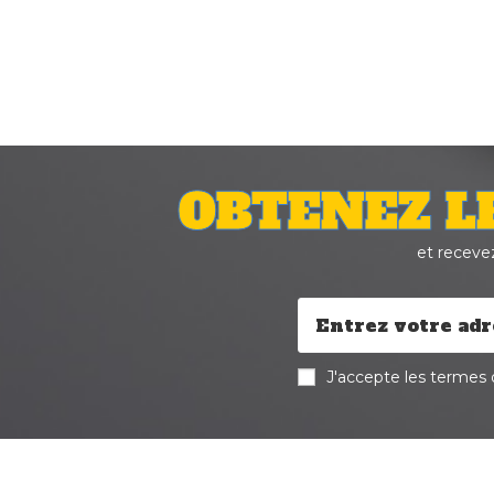
OBTENEZ L
et receve
J'accepte les termes d