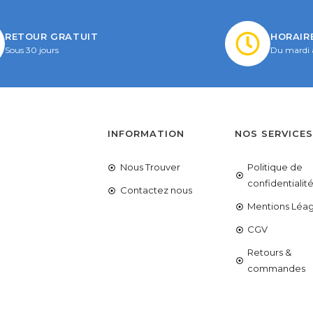
RETOUR GRATUIT
HORAIR
Sous 30 jours
Du mardi 
INFORMATION
NOS SERVICE
Nous Trouver
Politique de
confidentialit
Contactez nous
Mentions Léag
CGV
Retours &
commandes