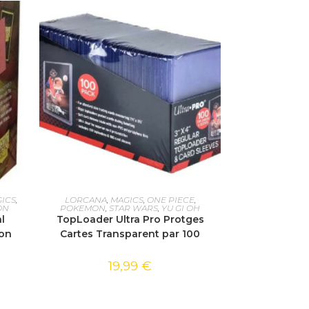
AJOUTER AU PANIER
ICS
,
LORCANA
,
MAGICS
,
ONE PIECE
,
ON
POKEMON
,
STAR WARS
,
YU GI OH
l
TopLoader Ultra Pro Protges
gon
Cartes Transparent par 100
19,99
€