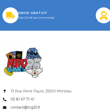
ENVOI GRATUIT
Dès 300€ de commande
13 Rue René Payot, 25500 Morteau
03 81 67 71 41
COUPONX1356385971
COPIER LE CODE
contact@tcg25.fr