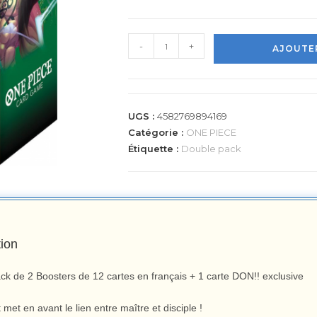
-
+
AJOUTER
UGS :
4582769894169
Catégorie :
ONE PIECE
Étiquette :
Double pack
tion
ck de 2 Boosters de 12 cartes en français + 1 carte DON!! exclusive
 met en avant le lien entre maître et disciple !