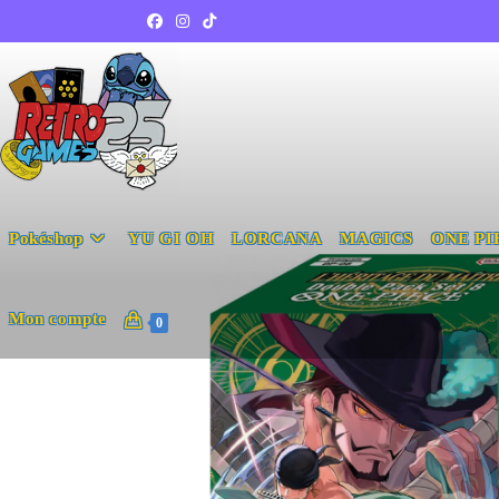
Pokéshop
YU GI OH
LORCANA
MAGICS
ONE PI
Mon compte
0