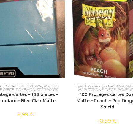
AJOUTER AU PANIER
AJOUTER AU PANIER
GON BALL Z
,
LORCANA
,
MAGICS
,
DRAGON BALL Z
,
LORCANA
,
MAG
E PIECE
,
POKEMON
,
STAR WARS
NARUTO
,
ONE PIECE
,
POKEM
otège-cartes – 100 pièces –
100 Protèges cartes Dua
tandard – Bleu Clair Matte
Matte – Peach – Piip Dra
Shield
8,99
€
10,99
€