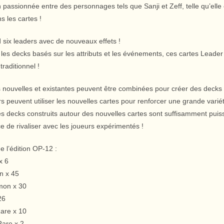
n passionnée entre des personnages tels que Sanji et Zeff, telle qu’elle 
ns les cartes !
six leaders avec de nouveaux effets !
les decks basés sur les attributs et les événements, ces cartes Leader
raditionnel !
 nouvelles et existantes peuvent être combinées pour créer des decks 
s peuvent utiliser les nouvelles cartes pour renforcer une grande varié
les decks construits autour des nouvelles cartes sont suffisamment pu
 de rivaliser avec les joueurs expérimentés !
 l’édition OP-12 :
x 6
 x 45
on x 30
26
are x 10
are x 2