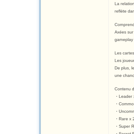
La relatio
reflète da
Comprend 
Axées sur 
gameplay t
Les cartes
Les joueur
De plus, 
une chance
Contenu de
・Leader 
・Common
・Uncomm
・Rare x 
・Super R
・Secret R