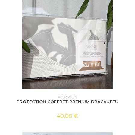
AJOUTER AU PANIER
POKEMON
PROTECTION COFFRET PRENIUM DRACAUFEU
40,00
€