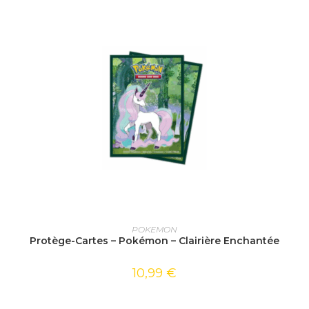
AJOUTER AU PANIER
POKEMON
Protège-Cartes – Pokémon – Clairière Enchantée
10,99
€