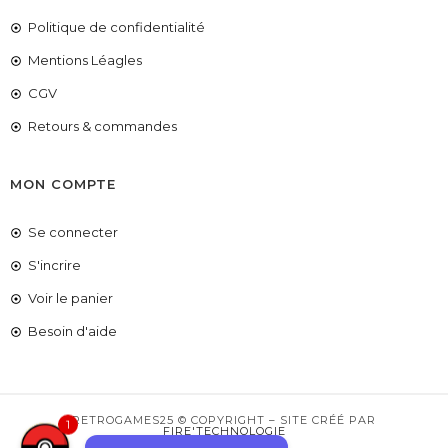
Politique de confidentialité
Mentions Léagles
CGV
Retours & commandes
MON COMPTE
Se connecter
S'incrire
Voir le panier
COUPONX2858850181
COPIER LE CODE
Besoin d'aide
RETROGAMES25 © COPYRIGHT – SITE CRÉÉ PAR
FIRE'TECHNOLOGIE
1