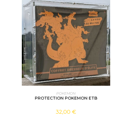
AJOUTER AU PANIER
POKEMON
PROTECTION POKEMON ETB
32,00
€