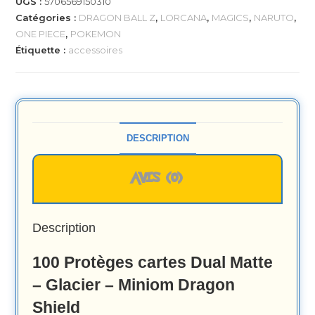
UGS :
5706569150310
Catégories :
DRAGON BALL Z
,
LORCANA
,
MAGICS
,
NARUTO
,
ONE PIECE
,
POKEMON
Étiquette :
accessoires
DESCRIPTION
AVIS (0)
Description
100 Protèges cartes Dual Matte
– Glacier – Miniom Dragon
Shield