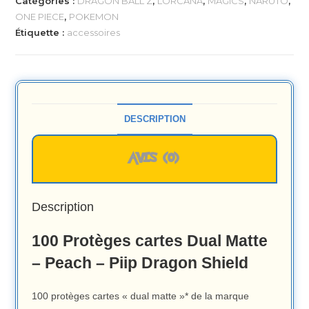
Catégories :
DRAGON BALL Z
,
LORCANA
,
MAGICS
,
NARUTO
,
ONE PIECE
,
POKEMON
Étiquette :
accessoires
DESCRIPTION
AVIS (0)
Description
100 Protèges cartes Dual Matte
– Peach – Piip Dragon Shield
100 protèges cartes « dual matte »* de la marque