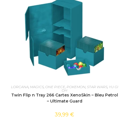
AJOUTER AU PANIER
LORCANA
,
MAGICS
,
ONE PIECE
,
POKEMON
,
STAR WARS
,
YU GI
OH
Twin Flip n Tray 266 Cartes XenoSkin – Bleu Petrol
– Ultimate Guard
39,99
€