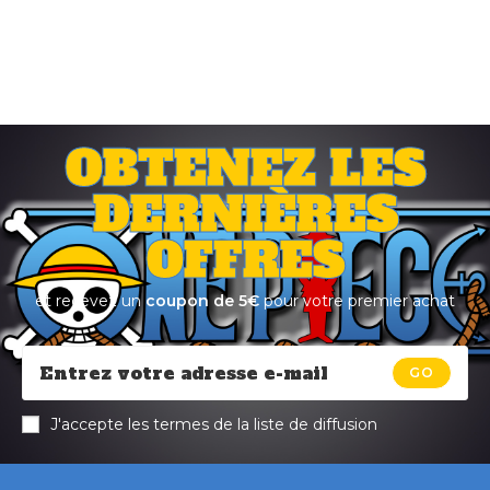
OBTENEZ LES
DERNIÈRES
OFFRES
et recevez un
coupon de 5€
pour votre premier achat
GO
J'accepte les termes de la liste de diffusion