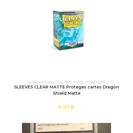
AJOUTER AU PANIER
LORCANA
,
MAGICS
,
ONE PIECE
,
POKEMON
SLEEVES CLEAR MATTE Proteges cartes Dragon
Shield Matte
8,99
€