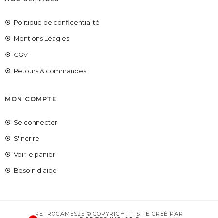
Politique de confidentialité
Mentions Léagles
CGV
Retours & commandes
MON COMPTE
Se connecter
S'incrire
Voir le panier
COUPONX9774964238
COPIER LE CODE
Besoin d'aide
RETROGAMES25 © COPYRIGHT – SITE CRÉÉ PAR
1