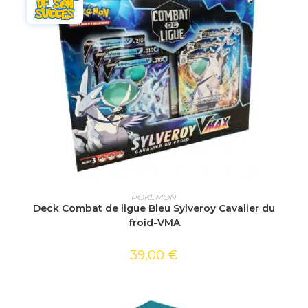
LIRE LA SUITE
POKEMON
Deck Combat de ligue Bleu Sylveroy Cavalier du
froid-VMA
39,00
€