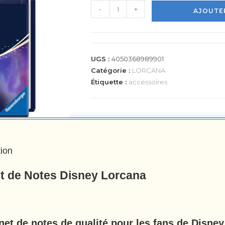
-
+
AJOUTER
UGS :
4050368989901
Catégorie :
LORCANA
Étiquette :
accessoires
tion
t de Notes Disney Lorcana
net de notes de qualité pour les fans de Disney