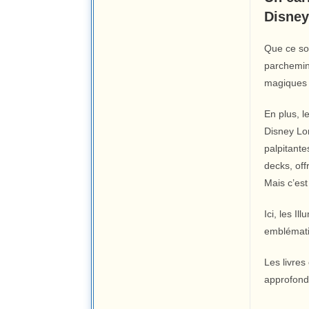
Disney
Que ce so
parchemin 
magiques 
En plus, l
Disney Lor
palpitante
decks, off
Mais c’est
Ici, les I
emblémati
Les livres
approfondi