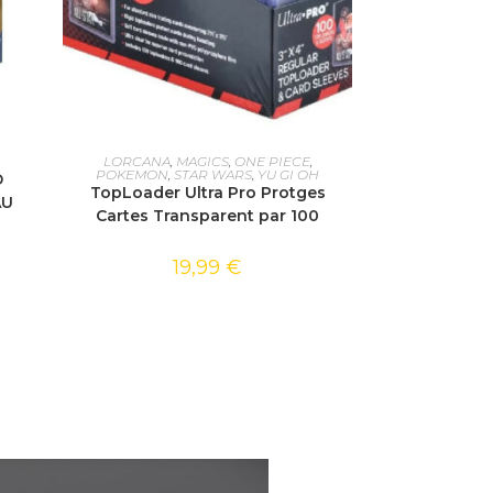
AJOUTER AU PANIER
LORCANA
,
MAGICS
,
ONE PIECE
,
POKEMON
,
STAR WARS
,
YU GI OH
D
TopLoader Ultra Pro Protges
AU
Cartes Transparent par 100
19,99
€