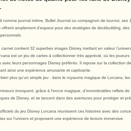
.
it comme journal intime, Bullet Journal ou compagnon de tournoi, ses 
offrent amplement d’espace pour des stratégies de deckbuilding, des cr
personnels.
e carnet contient 32 superbes images Disney mettant en valeur l’univers
cana est un jeu de cartes à collectionner très apprécié, où les joueurs
s avec leurs personnages Disney préférés. Il repose sur la collection de
rant ainsi une expérience amusante et captivante.
 bien plus qu’un simple jeu : dans le royaume magique de Lorcana, les 
llumineurs invoquent, grâce à l’encre magique, d’innombrables reflets de
ques de Disney, et se lancent dans des aventures pour protéger et prés
 officiels du jeu Disney Lorcana réunissent ces histoires avec des conc
es sur l’univers et proposent une expérience de lecture immersive.