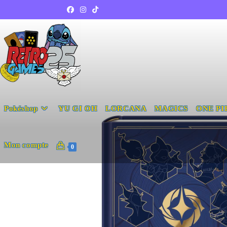
Pokéshop
YU GI OH
LORCANA
MAGICS
ONE PI
Mon compte
0