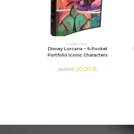
AJOUTER AU PANIER
LORCANA
Disney Lorcana – 9-Pocket
Portfolio Iconic Characters
20,00
€
24,99
€