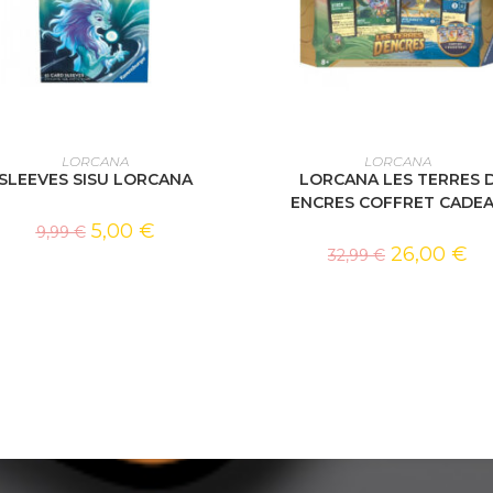
AJOUTER AU PANIER
AJOUTER AU PANIER
LORCANA
LORCANA
SLEEVES SISU LORCANA
LORCANA LES TERRES 
ENCRES COFFRET CADE
5,00
€
9,99
€
26,00
€
32,99
€