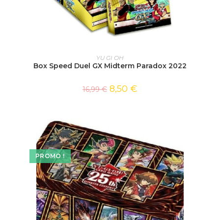
AJOUTER AU PANIER
YU GI OH
Box Speed Duel GX Midterm Paradox 2022
8,50
€
16,99
€
PROMO !