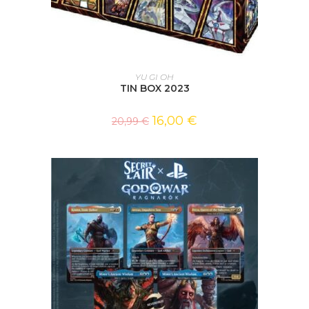
AJOUTER AU PANIER
YU GI OH
TIN BOX 2023
16,00
€
20,99
€