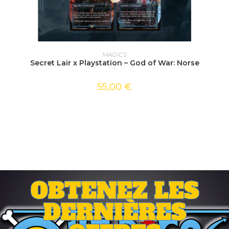
AJOUTER AU PANIER
MAGICS
Secret Lair x Playstation – God of War: Norse
55,00
€
OBTENEZ LES
DERNIÈRES