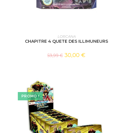
AJOUTER AU PANIER
LORCANA
CHAPITRE 4 QUETE DES ILLIMUNEURS
30,00
€
59,99
€
PROMO !