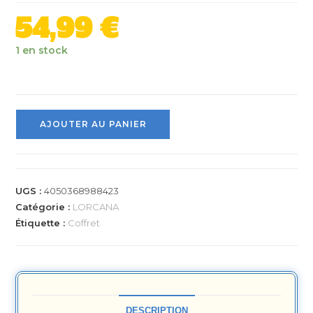
54,99
€
1 en stock
AJOUTER AU PANIER
UGS :
4050368988423
Catégorie :
LORCANA
Étiquette :
Coffret
DESCRIPTION