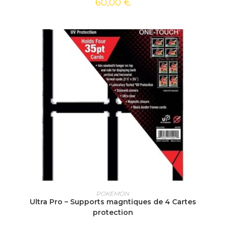
60,00
€
AJOUTER AU PANIER
POKEMON
Ultra Pro – Supports magntiques de 4 Cartes
protection