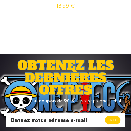
13,99
€
OBTENEZ LES
DERNIÈRES
OFFRES
et recevez un
coupon de 5€
pour votre premier achat
GO