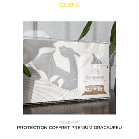
10,99
€
AJOUTER AU PANIER
POKEMON
PROTECTION COFFRET PRENIUM DRACAUFEU