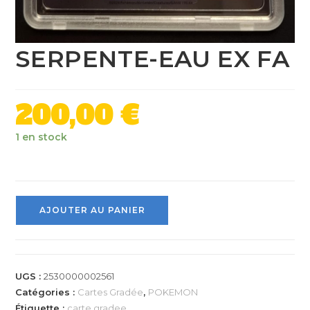
SERPENTE-EAU EX FA
200,00
€
1 en stock
AJOUTER AU PANIER
UGS :
2530000002561
Catégories :
Cartes Gradée
,
POKEMON
Étiquette :
carte gradee