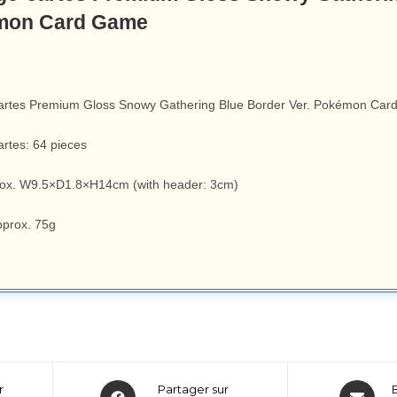
mon Card Game
artes Premium Gloss Snowy Gathering Blue Border Ver. Pokémon Ca
artes: 64 pieces
rox. W9.5×D1.8×H14cm (with header: 3cm)
pprox. 75g
r
Partager sur