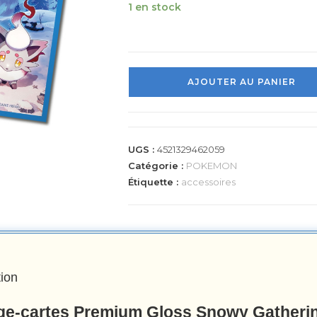
1 en stock
AJOUTER AU PANIER
UGS :
4521329462059
Catégorie :
POKEMON
Étiquette :
accessoires
tion
ge-cartes Premium Gloss Snowy Gatherin