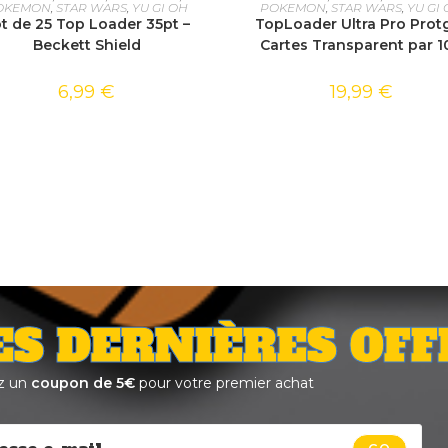
OKEMON
,
STAR WARS
,
YU GI OH
POKEMON
,
STAR WARS
,
YU GI
t de 25 Top Loader 35pt –
TopLoader Ultra Pro Prot
Beckett Shield
Cartes Transparent par 1
6,99
€
19,99
€
ES DERNIÈRES OFF
z un
coupon de 5€
pour votre premier achat