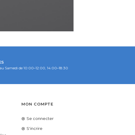
ES
au Samedi de 10:00–12:00, 14:00–18:30
S
MON COMPTE
Se connecter
é
S'incrire