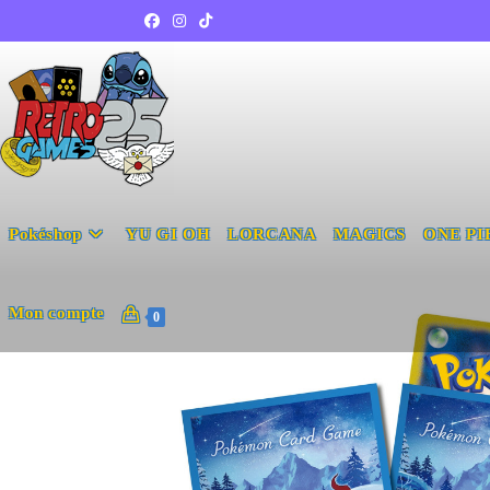
Pokéshop
YU GI OH
LORCANA
MAGICS
ONE PI
Mon compte
0