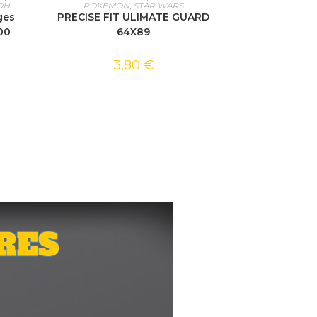
 OH
POKEMON
,
STAR WARS
ges
PRECISE FIT ULIMATE GUARD
00
64X89
3,80
€
RES