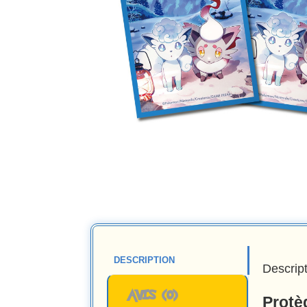
DESCRIPTION
Descrip
AVIS (0)
Protè