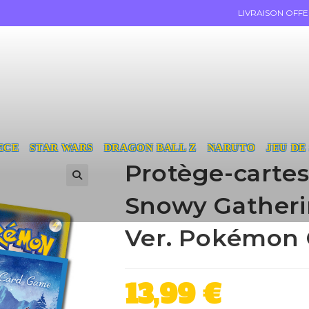
LIVRAISON OFF
ECE
STAR WARS
DRAGON BALL Z
NARUTO
JEU DE
Protège-carte
Snowy Gatheri
Ver. Pokémon
13,99
€