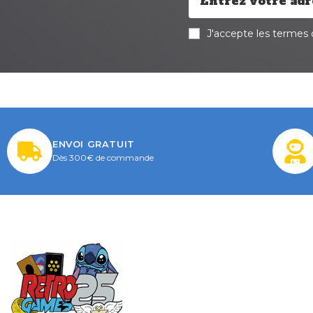
J'accepte les termes d
ENVOI GRATUIT
Dès 300€ de commande