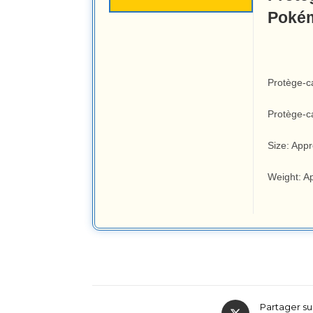
Poké
Protège-c
Protège-c
Size: App
Weight: A
Partager su