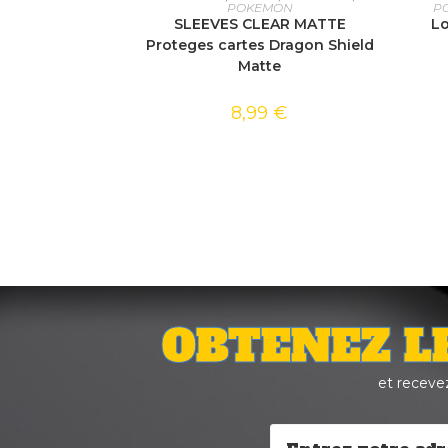
POKEMON
P
SLEEVES CLEAR MATTE
Lo
Proteges cartes Dragon Shield
Matte
8,99
€
OBTENEZ L
et receve