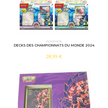
CHOIX DES OPTIONS
POKEMON
DECKS DES CHAMPIONNATS DU MONDE 2024
28,99
€