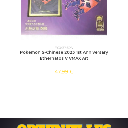
AJOUTER AU PANIER
POKEMON
Pokemon S-Chinese 2023 1st Anniversary
Ethernatos V VMAX Art
47,99
€