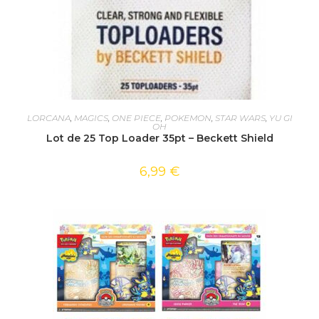
AJOUTER AU PANIER
LORCANA
,
MAGICS
,
ONE PIECE
,
POKEMON
,
STAR WARS
,
YU GI
OH
Lot de 25 Top Loader 35pt – Beckett Shield
6,99
€