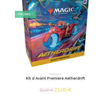
PROMO !
AJOUTER AU PANIER
MAGICS
Kit d Avant Premiere Aetherdrift
23,00
€
32,00
€