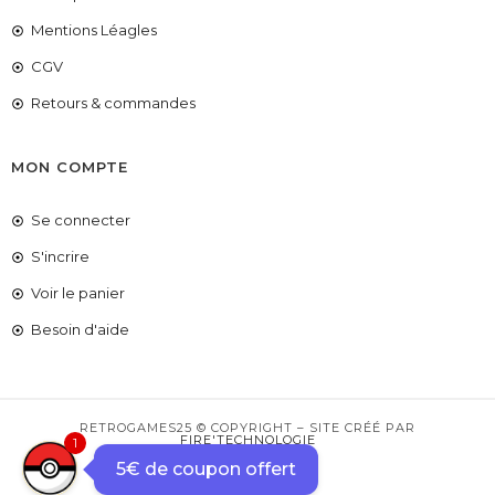
Mentions Léagles
CGV
Retours & commandes
MON COMPTE
Se connecter
S'incrire
Voir le panier
COUPONX1017186355
COPIER LE CODE
Besoin d'aide
RETROGAMES25 © COPYRIGHT – SITE CRÉÉ PAR
1
FIRE'TECHNOLOGIE
5€ de coupon offert