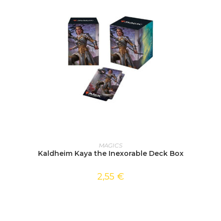
AJOUTER AU PANIER
MAGICS
Kaldheim Kaya the Inexorable Deck Box
2,55
€