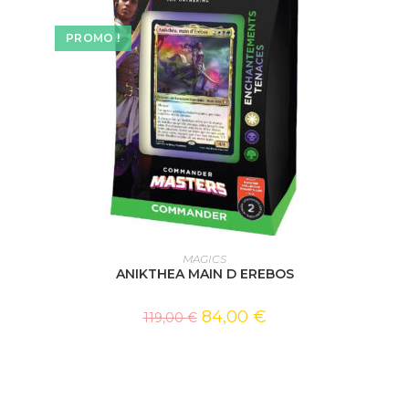
PROMO !
AJOUTER AU PANIER
MAGICS
ANIKTHEA MAIN D EREBOS
84,00
€
119,00
€