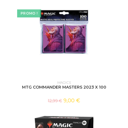
PROMO !
AJOUTER AU PANIER
MAGICS
MTG COMMANDER MASTERS 2023 X 100
9,00
€
12,99
€