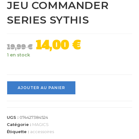
JEU COMMANDER
SERIES SYTHIS
14,00
€
19,99
€
1 en stock
AJOUTER AU PANIER
UGS :
074427384524
Catégorie :
MAGICS
Étiquette :
accessoires