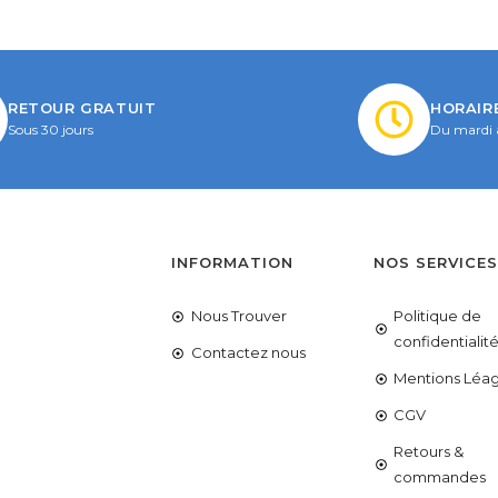
RETOUR GRATUIT
HORAIR
Sous 30 jours
Du mardi 
INFORMATION
NOS SERVICE
Nous Trouver
Politique de
confidentialit
Contactez nous
Mentions Léag
CGV
Retours &
commandes