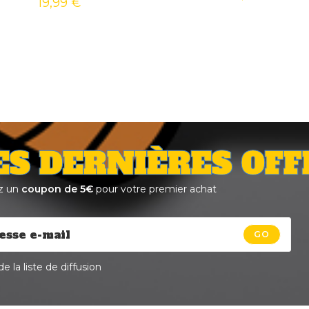
19,99
€
ES DERNIÈRES OFF
z un
coupon de 5€
pour votre premier achat
GO
e la liste de diffusion