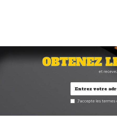
OBTENEZ L
et receve
J'accepte les termes d