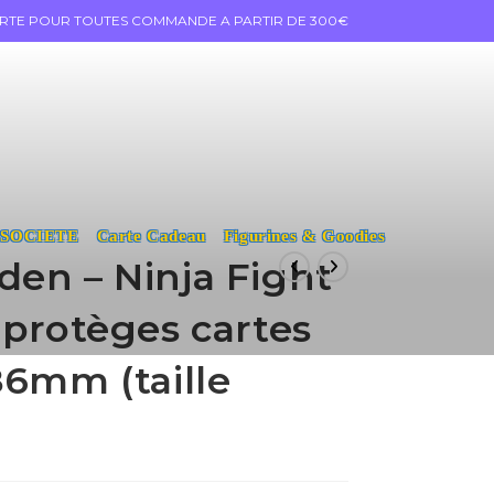
ERTE POUR TOUTES COMMANDE A PARTIR DE 300€
 SOCIETE
Carte Cadeau
Figurines & Goodies
en – Ninja Fight
 protèges cartes
86mm (taille