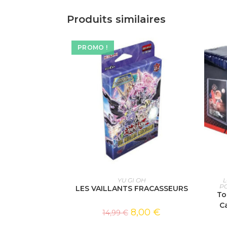
Produits similaires
PROMO !
AJOUTER AU PANIER
YU GI OH
P
LES VAILLANTS FRACASSEURS
To
C
8,00
€
14,99
€