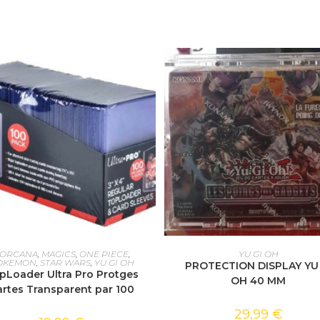
AJOUTER AU PANIER
AJOUTER AU PANIER
LORCANA
,
MAGICS
,
ONE PIECE
,
YU GI OH
OKEMON
,
STAR WARS
,
YU GI OH
PROTECTION DISPLAY YU 
pLoader Ultra Pro Protges
OH 40 MM
artes Transparent par 100
29,99
€