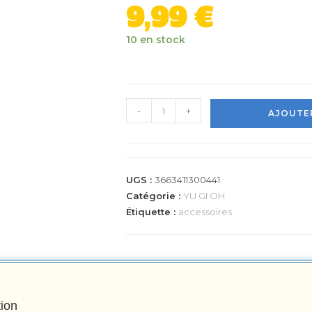
9,99
€
10 en stock
-
+
AJOUTER
UGS :
3663411300441
Catégorie :
YU GI OH
Étiquette :
accessoires
tion