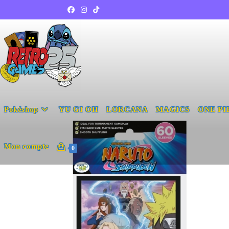
Pokéshop
YU GI OH
LORCANA
MAGICS
ONE PI
Mon compte
0