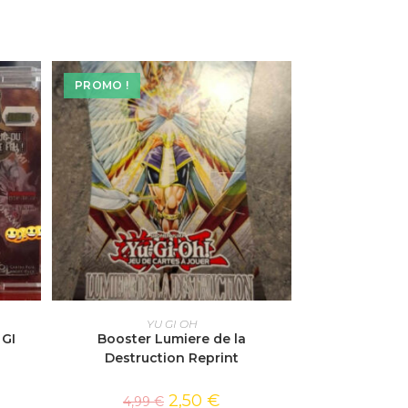
PROMO !
AJOUTER AU PANIER
YU GI OH
GI
Booster Lumiere de la
Destruction Reprint
2,50
€
4,99
€