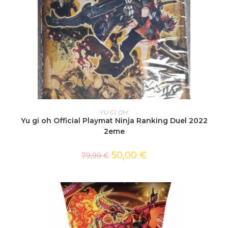
AJOUTER AU PANIER
YU GI OH
Yu gi oh Official Playmat Ninja Ranking Duel 2022
2eme
50,00
€
79,99
€