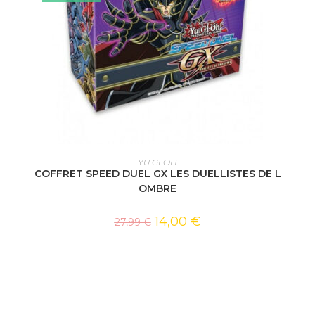
AJOUTER AU PANIER
YU GI OH
COFFRET SPEED DUEL GX LES DUELLISTES DE L
OMBRE
14,00
€
27,99
€