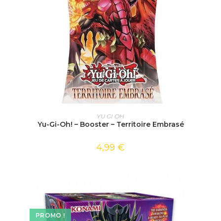
AJOUTER AU PANIER
YU GI OH
Yu-Gi-Oh! – Booster – Territoire Embrasé
4,99
€
PROMO !