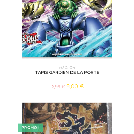
AJOUTER AU PANIER
YU GI OH
TAPIS GARDIEN DE LA PORTE
8,00
€
16,99
€
PROMO !