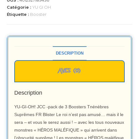
UGS :
4012927189436
Catégorie :
YU GI OH
Étiquette :
Booster
DESCRIPTION
AVIS (0)
Description
YU-GI-OH! JCC -pack de 3 Boosters Tnénèbres
Suprêmes FR Blister Le roi n’est pas amusé… mais il le
sera – et vous le serez aussi ! – avec les tous nouveaux
monstres « HÉROS MALÉFIQUE » qui arrivent dans
l’obscurité suprême ! Les monstres « HÉROS maléfique