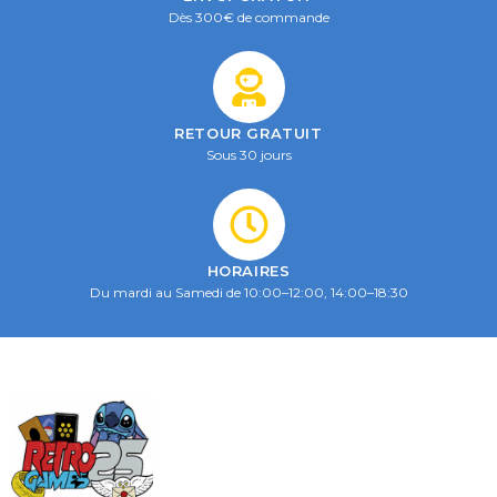
Dès 300€ de commande
RETOUR GRATUIT
Sous 30 jours
HORAIRES
Du mardi au Samedi de 10:00–12:00, 14:00–18:30