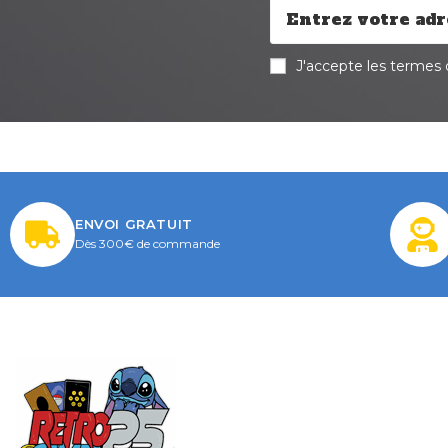
J'accepte les termes d
ENVOI GRATUIT
Dès 300€ de commande