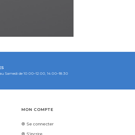
ES
au Samedi de 10:00–12:00, 14:00–18:30
S
MON COMPTE
Se connecter
é
S'incrire