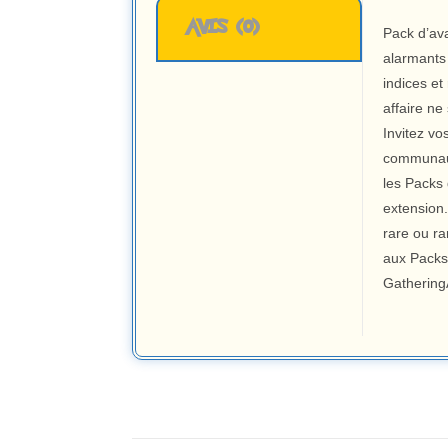
AVIS (0)
Pack d’av
alarmants
indices et
affaire ne
Invitez vo
communauté
les Packs 
extension.
rare ou r
aux Packs
Gathering