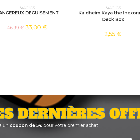
AJOUTER AU PANIER
AJOUTER AU PANIER
MAGICS
MAGICS
ANGEREUX DEGUISEMENT
Kaldheim Kaya the Inexor
Deck Box
33,00
€
46,99
€
2,55
€
ES DERNIÈRES OFF
z un
coupon de 5€
pour votre premier achat