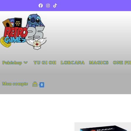
Pokéshop
YU GI OH
LORCANA
MAGICS
ONE PI
Mon compte
0