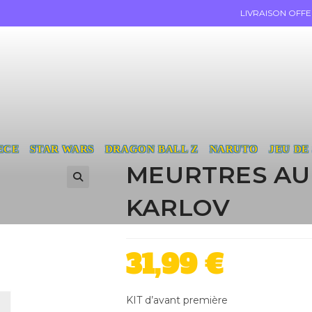
LIVRAISON OFF
ECE
STAR WARS
DRAGON BALL Z
NARUTO
JEU DE
MEURTRES AU
KARLOV
31,99
€
KIT d’avant première