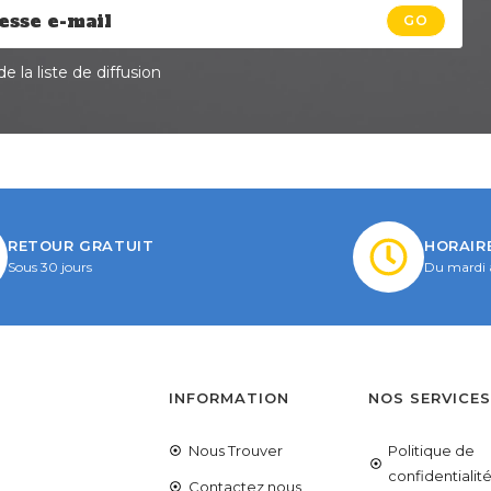
GO
e la liste de diffusion
RETOUR GRATUIT
HORAIR
Sous 30 jours
Du mardi 
INFORMATION
NOS SERVICE
Nous Trouver
Politique de
confidentialit
Contactez nous