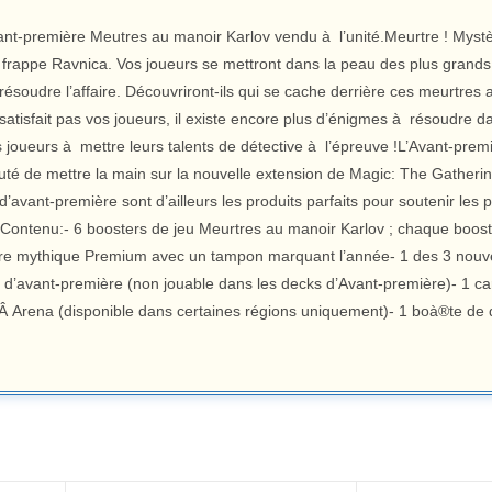
ant-première Meutres au manoir Karlov vendu à l’unité.Meurtre ! Mystè
 frappe Ravnica. Vos joueurs se mettront dans la peau des plus grands
 résoudre l’affaire. Découvriront-ils qui se cache derrière ces meurtres a
 satisfait pas vos joueurs, il existe encore plus d’énigmes à résoudre 
s joueurs à mettre leurs talents de détective à l’épreuve !L’Avant-prem
 de mettre la main sur la nouvelle extension de Magic: The Gathering et
d’avant-première sont d’ailleurs les produits parfaits pour soutenir le
Contenu:- 6 boosters de jeu Meurtres au manoir Karlov ; chaque booste
are mythique Premium avec un tampon marquant l’année- 1 des 3 nouvel
 d’avant-première (non jouable dans les decks d’Avant-première)- 1 c
Â Arena (disponible dans certaines régions uniquement)- 1 boà®te de