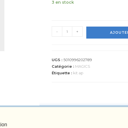
3 en stock
-
+
AJOUTER
UGS :
5010996202789
Catégorie :
MAGICS
Étiquette :
kit ap
tion