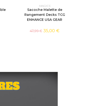
AJOUTER AU PANIER
MAGICS
able
Sacoche Malette de
Rangement Decks TCG
ENHANCE USA GEAR
35,00
€
47,99
€
RES