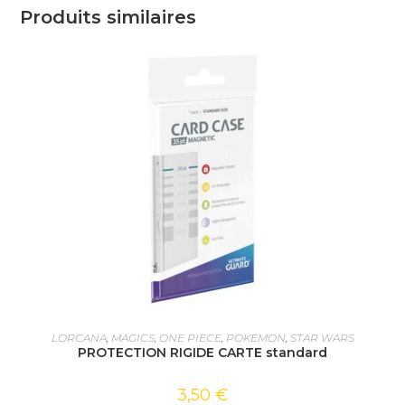
Produits similaires
AJOUTER AU PANIER
LORCANA
,
MAGICS
,
ONE PIECE
,
POKEMON
,
STAR WARS
PROTECTION RIGIDE CARTE standard
3,50
€