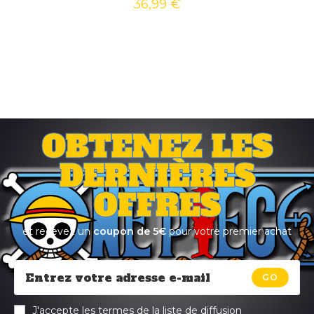
36,99
€
OBTENEZ LES
DERNIÈRES
OFFRES
et recevez un
coupon de 5€
pour votre premier achat
GO
J'accepte les termes de la liste de diffusion