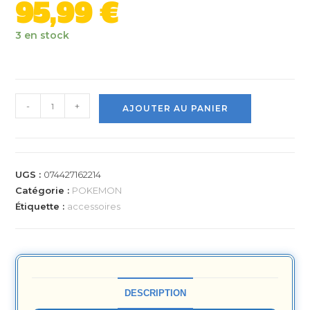
95,99
€
3 en stock
-
+
AJOUTER AU PANIER
UGS :
074427162214
Catégorie :
POKEMON
Étiquette :
accessoires
DESCRIPTION