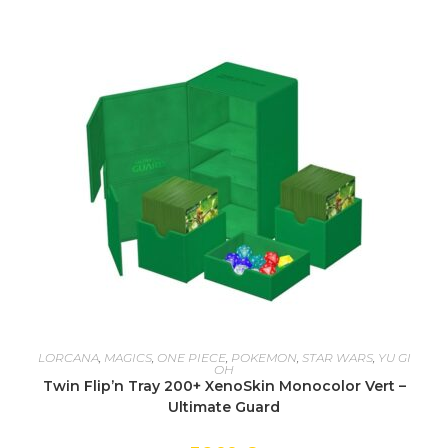
AJOUTER AU PANIER
LORCANA
,
MAGICS
,
ONE PIECE
,
POKEMON
,
STAR WARS
,
YU GI
OH
Twin Flip’n Tray 200+ XenoSkin Monocolor Vert –
Ultimate Guard