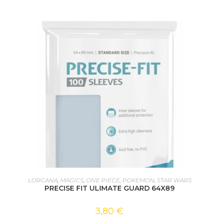
AJOUTER AU PANIER
LORCANA
,
MAGICS
,
ONE PIECE
,
POKEMON
,
STAR WARS
PRECISE FIT ULIMATE GUARD 64X89
3,80
€