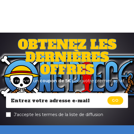
OBTENEZ LES
DERNIÈRES
OFFRES
et recevez un
coupon de 5€
pour votre premier achat
GO
J'accepte les termes de la liste de diffusion