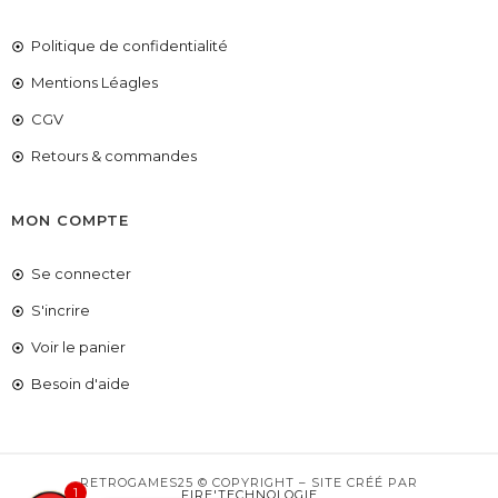
Politique de confidentialité
Mentions Léagles
CGV
Retours & commandes
MON COMPTE
Se connecter
S'incrire
Voir le panier
COUPONX2884463802
COPIER LE CODE
Besoin d'aide
RETROGAMES25 © COPYRIGHT – SITE CRÉÉ PAR
1
FIRE'TECHNOLOGIE