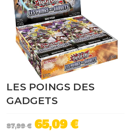
LES POINGS DES
GADGETS
65,09
€
87,99
€