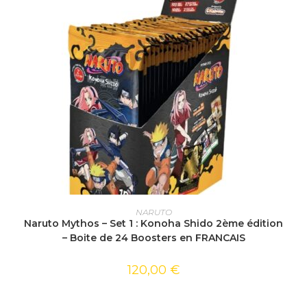
AJOUTER AU PANIER
NARUTO
Naruto Mythos – Set 1 : Konoha Shido 2ème édition
– Boite de 24 Boosters en FRANCAIS
120,00
€