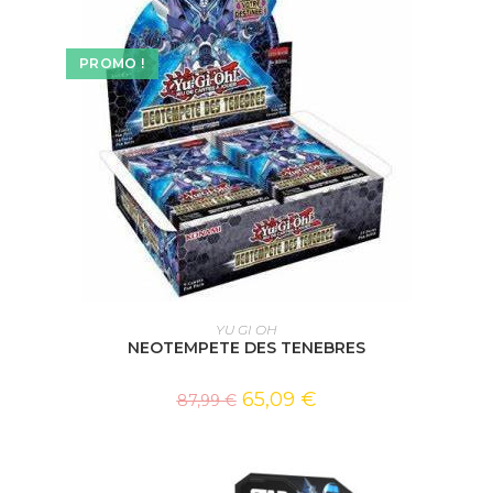
PROMO !
AJOUTER AU PANIER
YU GI OH
NEOTEMPETE DES TENEBRES
65,09
€
87,99
€