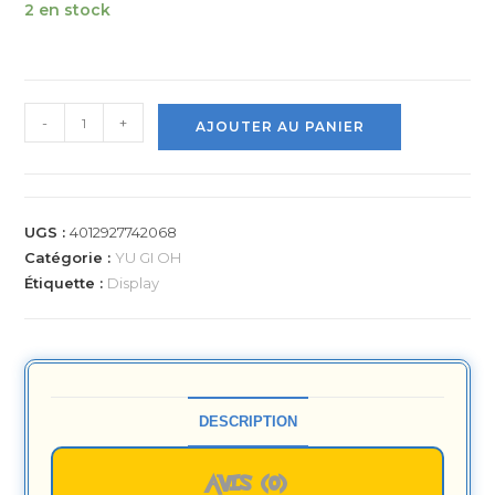
2 en stock
-
+
AJOUTER AU PANIER
UGS :
4012927742068
Catégorie :
YU GI OH
Étiquette :
Display
DESCRIPTION
AVIS (0)