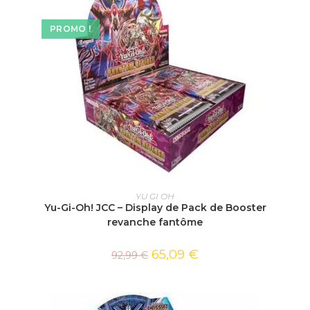
PROMO !
AJOUTER AU PANIER
YU GI OH
Yu-Gi-Oh! JCC – Display de Pack de Booster
revanche fantôme
65,09
€
92,99
€