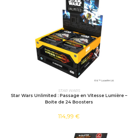
AJOUTER AU PANIER
STAR WARS
Star Wars Unlimited : Passage en Vitesse Lumière –
Boite de 24 Boosters
114,99
€