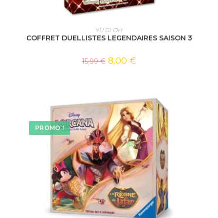
AJOUTER AU PANIER
YU GI OH
COFFRET DUELLISTES LEGENDAIRES SAISON 3
8,00
€
15,99
€
PROMO !