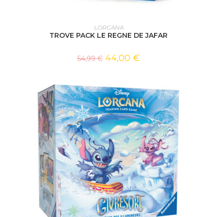
AJOUTER AU PANIER
LORCANA
TROVE PACK LE REGNE DE JAFAR
44,00
€
54,99
€