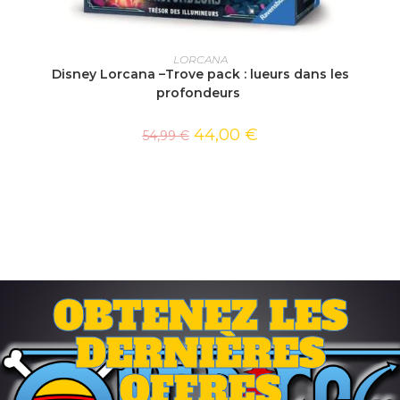
AJOUTER AU PANIER
LORCANA
Disney Lorcana –Trove pack : lueurs dans les
profondeurs
44,00
€
54,99
€
OBTENEZ LES
DERNIÈRES
OFFRES