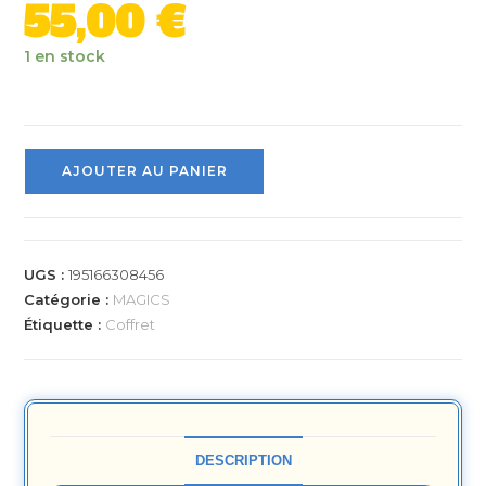
55,00
€
1 en stock
AJOUTER AU PANIER
UGS :
195166308456
Catégorie :
MAGICS
Étiquette :
Coffret
DESCRIPTION