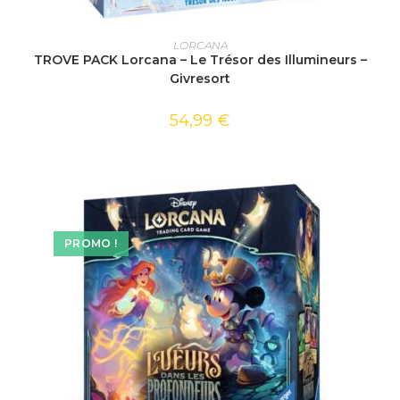
AJOUTER AU PANIER
LORCANA
TROVE PACK Lorcana – Le Trésor des Illumineurs –
Givresort
54,99
€
PROMO !