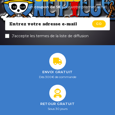
et recevez un
coupon de 5€
pour votre premier achat
GO
J'accepte les termes de la liste de diffusion
ENVOI GRATUIT
Dès 300€ de commande
RETOUR GRATUIT
Sous 30 jours