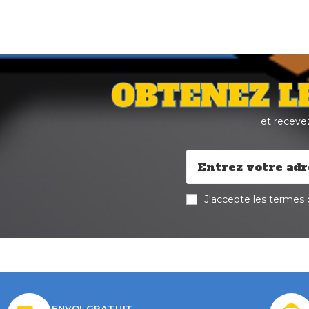
OBTENEZ L
et receve
J'accepte les termes d
ENVOI GRATUIT