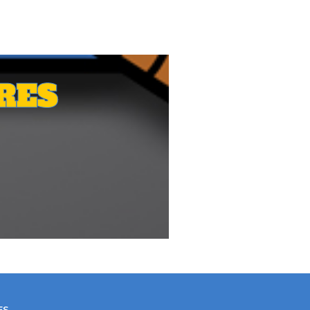
RES
ES