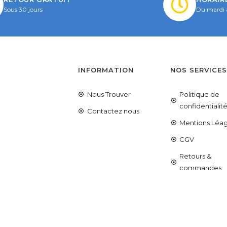
Sous 30 jours
Du mardi 
INFORMATION
NOS SERVICE
Nous Trouver
Politique de
confidentialit
Contactez nous
Mentions Léag
CGV
Retours &
commandes