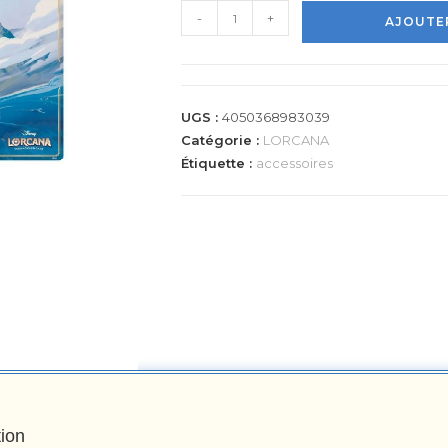
-
+
AJOUTER
UGS :
4050368983039
Catégorie :
LORCANA
Étiquette :
accessoires
tion