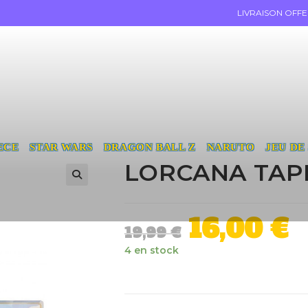
LIVRAISON OFF
ECE
STAR WARS
DRAGON BALL Z
NARUTO
JEU DE
LORCANA TAPI
16,00
€
19,99
€
4 en stock