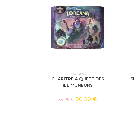
AJOUTER AU PANIER
LORCANA
CHAPITRE 4 QUETE DES
S
ILLIMUNEURS
30,00
€
59,99
€