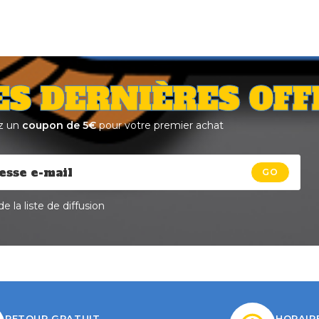
ES DERNIÈRES OFF
z un
coupon de 5€
pour votre premier achat
GO
e la liste de diffusion
RETOUR GRATUIT
HORAIR