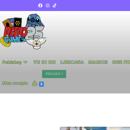
Pokéshop
YU GI OH
LORCANA
MAGICS
ONE PI
PROMO !
Mon compte
0