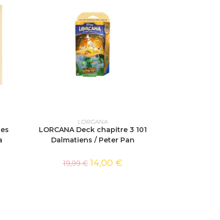
AJOUTER AU PANIER
LORCANA
ses
LORCANA Deck chapitre 3 101
a
Dalmatiens / Peter Pan
14,00
€
19,99
€