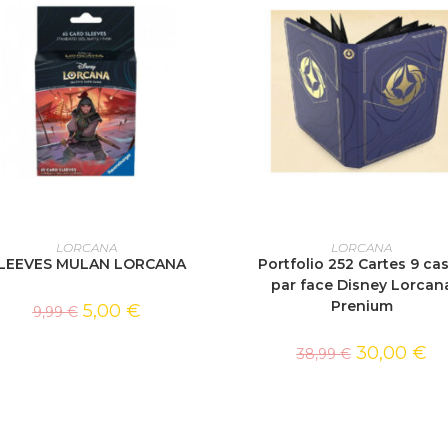
AJOUTER AU PANIER
AJOUTER AU PANIER
LORCANA
LORCANA
LEEVES MULAN LORCANA
Portfolio 252 Cartes 9 ca
par face Disney Lorcan
Prenium
5,00
€
9,99
€
30,00
€
38,99
€