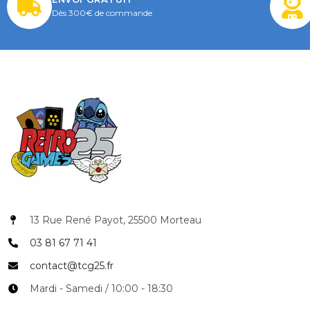
Dès 300€ de commande
13 Rue René Payot, 25500 Morteau
03 81 67 71 41
COUPONX1774304806
COPIER LE CODE
contact@tcg25.fr
Mardi - Samedi / 10:00 - 18:30