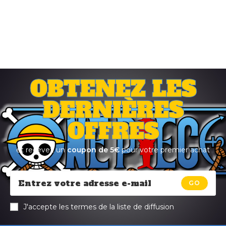
OBTENEZ LES
DERNIÈRES
OFFRES
et recevez un
coupon de 5€
pour votre premier achat
GO
J'accepte les termes de la liste de diffusion