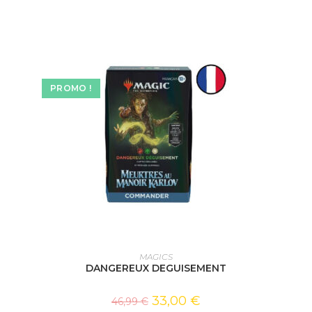
PROMO !
AJOUTER AU PANIER
MAGICS
DANGEREUX DEGUISEMENT
33,00
€
46,99
€