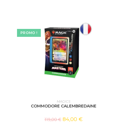
PROMO !
AJOUTER AU PANIER
MAGICS
COMMODORE CALEMBREDAINE
84,00
€
119,00
€