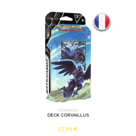
AJOUTER AU PANIER
POKEMON
DECK CORVAILLUS
22,99
€