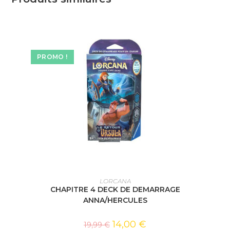
PROMO !
AJOUTER AU PANIER
LORCANA
CHAPITRE 4 DECK DE DEMARRAGE
ANNA/HERCULES
14,00
€
19,99
€