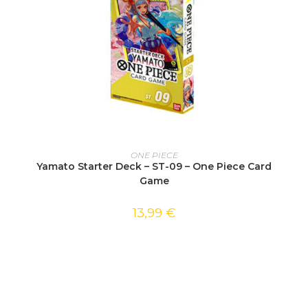
AJOUTER AU PANIER
ONE PIECE
Yamato Starter Deck – ST-09 – One Piece Card
Game
13,99
€