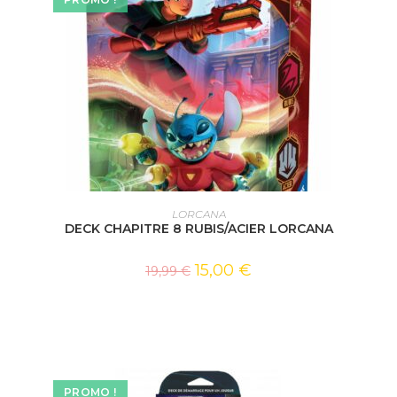
AJOUTER AU PANIER
LORCANA
DECK CHAPITRE 8 RUBIS/ACIER LORCANA
15,00
€
19,99
€
PROMO !