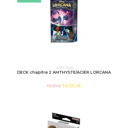
AJOUTER AU PANIER
LORCANA
DECK chapitre 2 AMTHYSTE/ACIER LORCANA
14,00
€
19,99
€