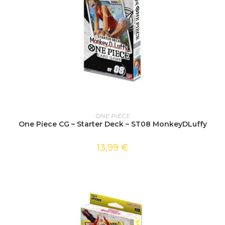
AJOUTER AU PANIER
ONE PIECE
One Piece CG – Starter Deck – ST08 MonkeyDLuffy
13,99
€