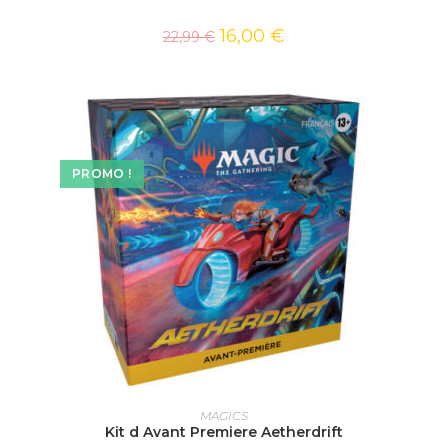
16,00
€
22,99
€
PROMO !
AJOUTER AU PANIER
MAGICS
Kit d Avant Premiere Aetherdrift