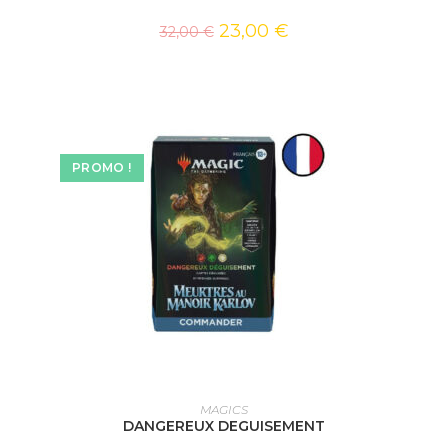
23,00
€
32,00
€
PROMO !
AJOUTER AU PANIER
MAGICS
DANGEREUX DEGUISEMENT