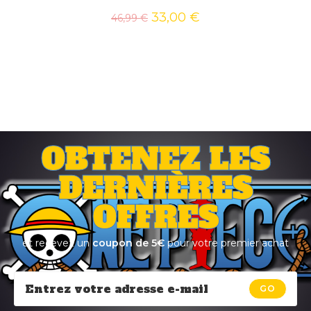
33,00
€
46,99
€
OBTENEZ LES
DERNIÈRES
OFFRES
et recevez un
coupon de 5€
pour votre premier achat
GO