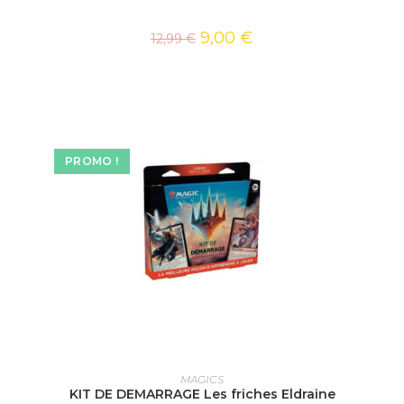
9,00
€
12,99
€
PROMO !
AJOUTER AU PANIER
MAGICS
KIT DE DEMARRAGE Les friches Eldraine