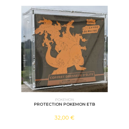
AJOUTER AU PANIER
POKEMON
PROTECTION POKEMON ETB
32,00
€