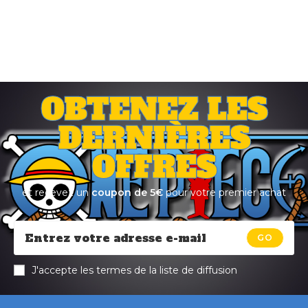
OBTENEZ LES
DERNIÈRES
OFFRES
et recevez un
coupon de 5€
pour votre premier achat
GO
J'accepte les termes de la liste de diffusion