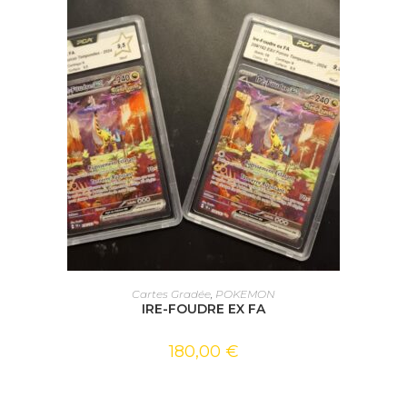
CHOIX DES OPTIONS
Cartes Gradée
,
POKEMON
IRE-FOUDRE EX FA
180,00
€