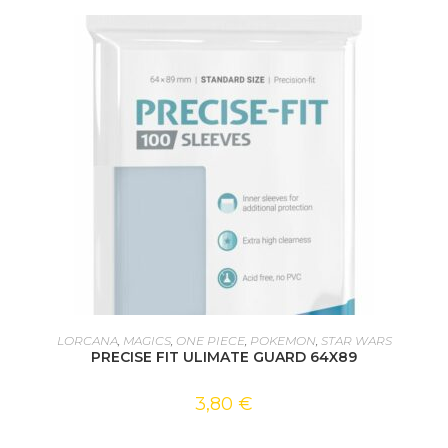
AJOUTER AU PANIER
LORCANA
,
MAGICS
,
ONE PIECE
,
POKEMON
,
STAR WARS
PRECISE FIT ULIMATE GUARD 64X89
3,80
€