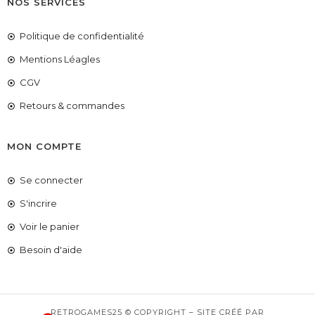
NOS SERVICES
Politique de confidentialité
Mentions Léagles
CGV
Retours & commandes
MON COMPTE
Se connecter
S'incrire
Voir le panier
COUPONX3565755782
COPIER LE CODE
Besoin d'aide
RETROGAMES25 © COPYRIGHT – SITE CRÉÉ PAR
1