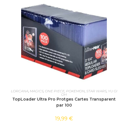
AJOUTER AU PANIER
LORCANA
,
MAGICS
,
ONE PIECE
,
POKEMON
,
STAR WARS
,
YU GI
OH
TopLoader Ultra Pro Protges Cartes Transparent
par 100
19,99
€