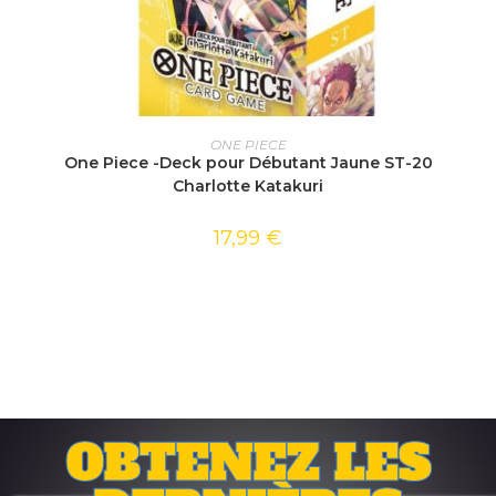
AJOUTER AU PANIER
ONE PIECE
One Piece -Deck pour Débutant Jaune ST-20
Charlotte Katakuri
17,99
€
OBTENEZ LES