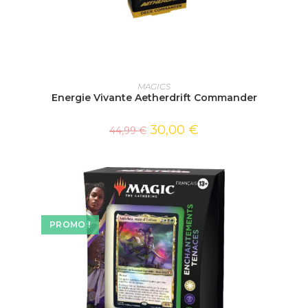
AJOUTER AU PANIER
MAGICS
Energie Vivante Aetherdrift Commander
30,00
€
44,99
€
PROMO !