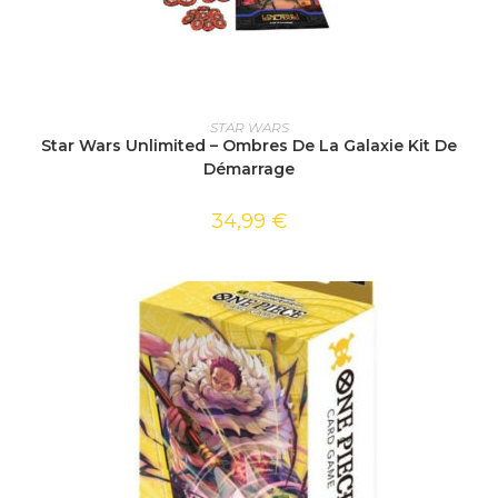
AJOUTER AU PANIER
STAR WARS
Star Wars Unlimited – Ombres De La Galaxie Kit De
Démarrage
34,99
€