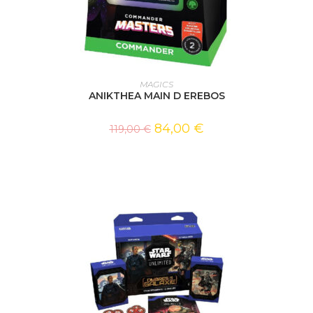
AJOUTER AU PANIER
MAGICS
ANIKTHEA MAIN D EREBOS
84,00
€
119,00
€