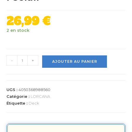
26,99
€
2 en stock
-
+
AJOUTER AU PANIER
UGS :
4050368988560
Catégorie :
LORCANA
Étiquette :
Deck