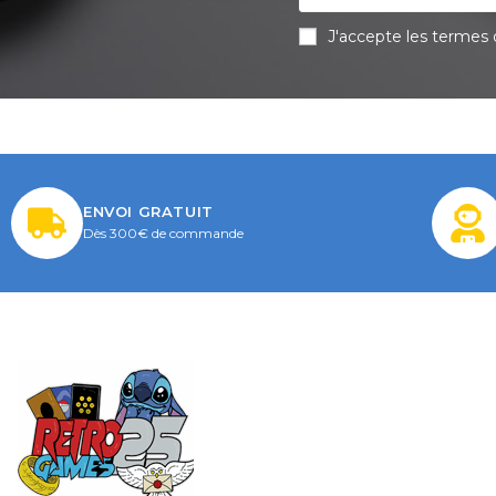
J'accepte les termes d
ENVOI GRATUIT
Dès 300€ de commande