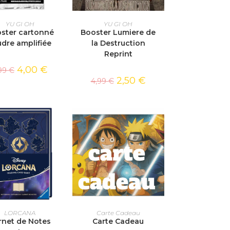
TER AU PANIER
AJOUTER AU PANIER
YU GI OH
YU GI OH
ster cartonné
Booster Lumiere de
udre amplifiée
la Destruction
Reprint
4,00
€
,99
€
2,50
€
4,99
€
TER AU PANIER
SÉLECTIONNEZ LE
LORCANA
Carte Cadeau
rnet de Notes
Carte Cadeau