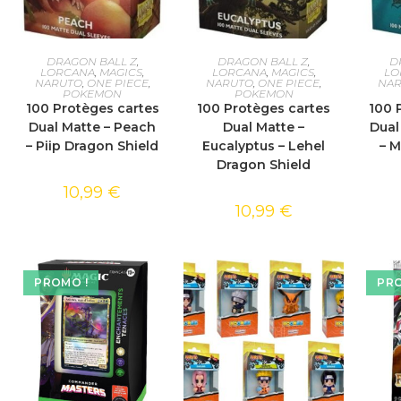
AJOUTER AU PANIER
AJOUTER AU PANIER
AJOU
DRAGON BALL Z
,
DRAGON BALL Z
,
D
LORCANA
,
MAGICS
,
LORCANA
,
MAGICS
,
LO
NARUTO
,
ONE PIECE
,
NARUTO
,
ONE PIECE
,
NA
POKEMON
POKEMON
100 Protèges cartes
100 Protèges cartes
100 
Dual Matte – Peach
Dual Matte –
Dual
– Piip Dragon Shield
Eucalyptus – Lehel
– 
Dragon Shield
10,99
€
10,99
€
PROMO !
PRO