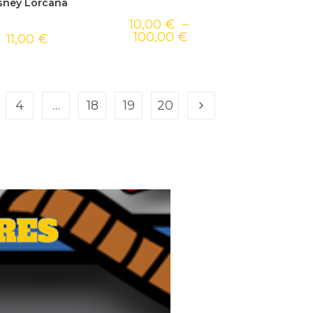
MONTANT
sney Lorcana
10,00
€
–
100,00
€
11,00
€
4
…
18
19
20
RES