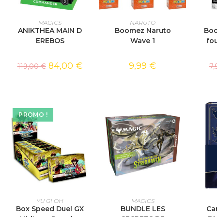
AJOUTER AU PANIER
CHOIX DES OPTIONS
AJOU
MAGICS
NARUTO
ANIKTHEA MAIN D
Boomez Naruto
Boo
EREBOS
Wave 1
fo
84,00
€
9,99
€
119,00
€
7
PROMO !
AJOUTER AU PANIER
AJOUTER AU PANIER
AJOU
YU GI OH
MAGICS
Box Speed Duel GX
BUNDLE LES
Ca