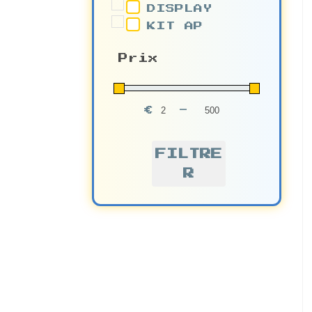
DISPLAY
KIT AP
Prix
€
-
Minimum Price
Maximum Price
FILTRE
R