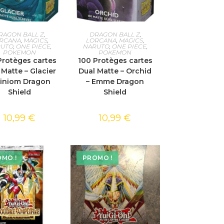
TER AU PANIER
AJOUTER AU PANIER
RAGON BALL Z
,
DRAGON BALL Z
,
RCANA
,
MAGICS
,
LORCANA
,
MAGICS
,
RUTO
,
ONE PIECE
,
NARUTO
,
ONE PIECE
,
POKEMON
POKEMON
Protèges cartes
100 Protèges cartes
 Matte – Glacier
Dual Matte – Orchid
Miniom Dragon
– Emme Dragon
Shield
Shield
10,99
€
10,99
€
MO !
PROMO !