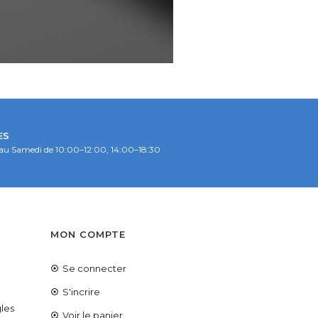
ES
au Samedi de 10:00–12:00, 14:00–18:30
S
MON COMPTE
Se connecter
é
S'incrire
les
Voir le panier