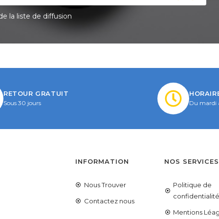
e la liste de diffusion
RETOUR GRATUIT
HORAIR
Sous 30 jours
Du mardi 
INFORMATION
NOS SERVICE
Nous Trouver
Politique de
confidentialit
Contactez nous
Mentions Léag