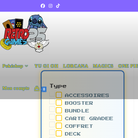
Pokéshop
YU GI OH
LORCANA
MAGICS
ONE PI
Type
Mon compte
0
ACCESSOIRES
BOOSTER
BUNDLE
CARTE GRADEE
COFFRET
DECK