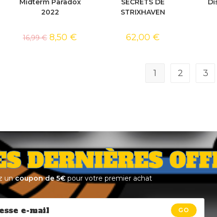
Midterm Paradox
SECRETS DE
Di
2022
STRIXHAVEN
8,50
€
62,00
€
16,99
€
1
2
3
ES DERNIÈRES OFF
z un
coupon de 5€
pour votre premier achat
GO