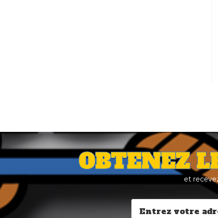
OBTENEZ L
et receve