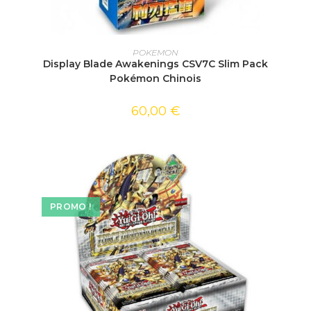
AJOUTER AU PANIER
POKEMON
Display Blade Awakenings CSV7C Slim Pack
Pokémon Chinois
60,00
€
PROMO !