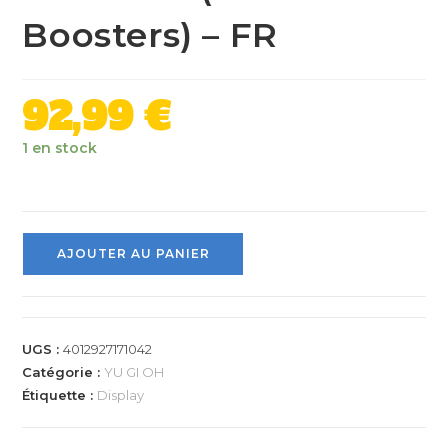
Boosters) – FR
92,99
€
1 en stock
AJOUTER AU PANIER
UGS :
4012927171042
Catégorie :
YU GI OH
Étiquette :
Display