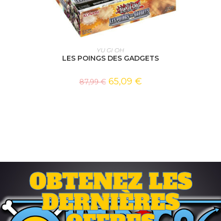
AJOUTER AU PANIER
YU GI OH
LES POINGS DES GADGETS
65,09
€
87,99
€
OBTENEZ LES
DERNIÈRES