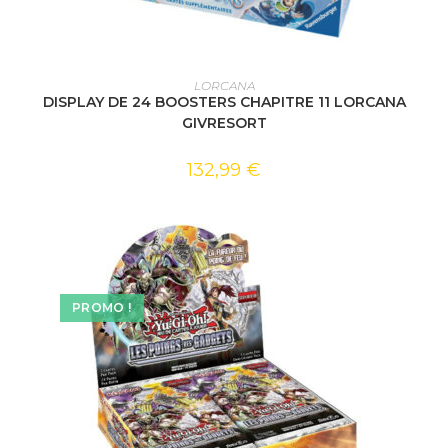
AJOUTER AU PANIER
LORCANA
DISPLAY DE 24 BOOSTERS CHAPITRE 11 LORCANA
GIVRESORT
132,99
€
PROMO !