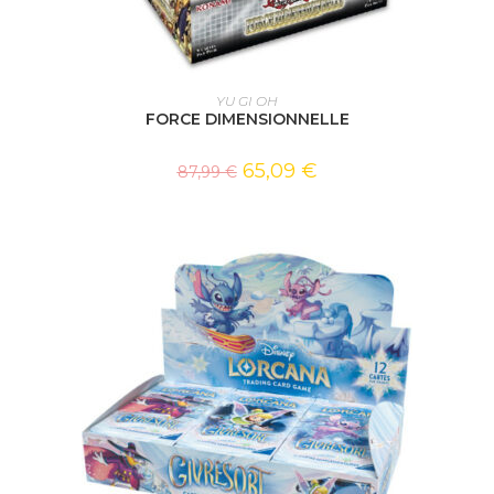
AJOUTER AU PANIER
YU GI OH
FORCE DIMENSIONNELLE
65,09
€
87,99
€