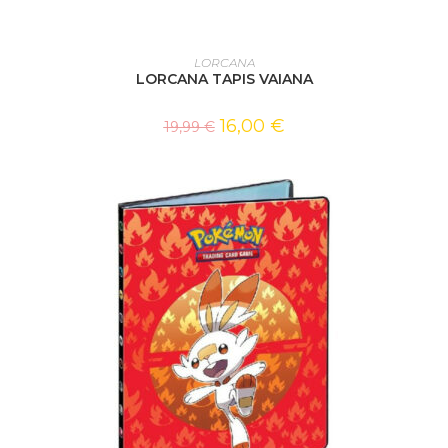
AJOUTER AU PANIER
LORCANA
LORCANA TAPIS VAIANA
16,00
€
19,99
€