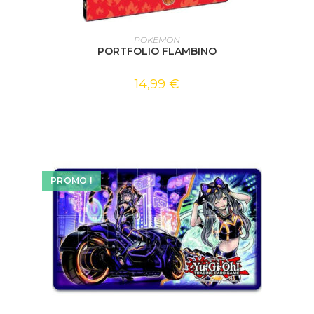
AJOUTER AU PANIER
POKEMON
PORTFOLIO FLAMBINO
14,99
€
PROMO !