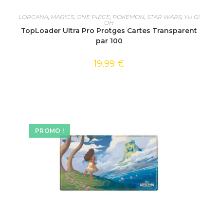
AJOUTER AU PANIER
LORCANA
,
MAGICS
,
ONE PIECE
,
POKEMON
,
STAR WARS
,
YU GI
OH
TopLoader Ultra Pro Protges Cartes Transparent
par 100
19,99
€
PROMO !