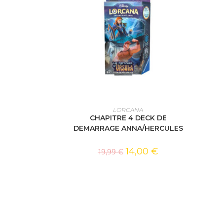
AJOUTER AU PANIER
LORCANA
CHAPITRE 4 DECK DE
DEMARRAGE ANNA/HERCULES
14,00
€
19,99
€