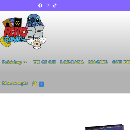
Pokéshop
YU GI OH
LORCANA
MAGICS
ONE PI
Mon compte
0