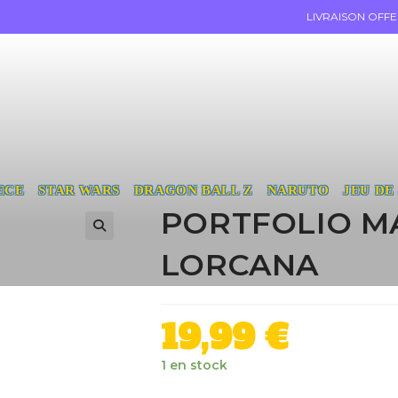
LIVRAISON OFF
ECE
STAR WARS
DRAGON BALL Z
NARUTO
JEU DE
PORTFOLIO M
LORCANA
19,99
€
1 en stock