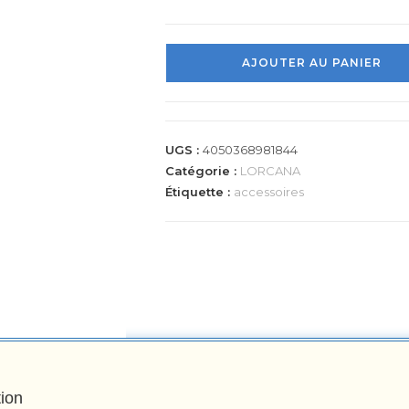
AJOUTER AU PANIER
UGS :
4050368981844
Catégorie :
LORCANA
Étiquette :
accessoires
tion