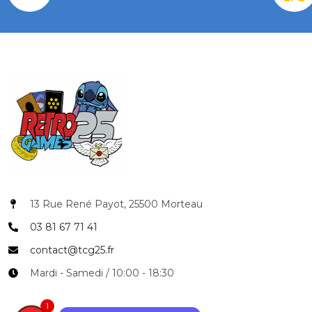
13 Rue René Payot, 25500 Morteau
03 81 67 71 41
COUPONX0908740603
COPIER LE CODE
contact@tcg25.fr
Mardi - Samedi / 10:00 - 18:30
1