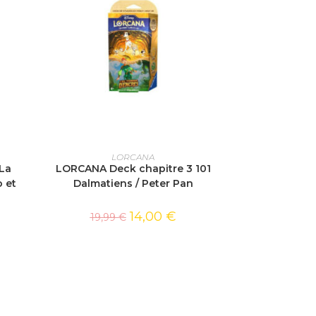
AJOUTER AU PANIER
LORCANA
 La
LORCANA Deck chapitre 3 101
 et
Dalmatiens / Peter Pan
14,00
€
19,99
€