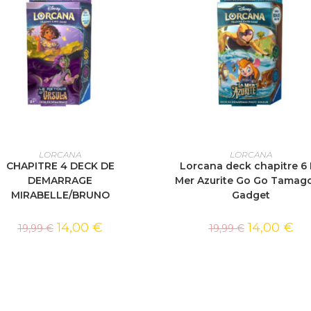
AJOUTER AU PANIER
AJOUTER AU PANIER
LORCANA
LORCANA
CHAPITRE 4 DECK DE
Lorcana deck chapitre 6
DEMARRAGE
Mer Azurite Go Go Tamago
MIRABELLE/BRUNO
Gadget
14,00
€
14,00
€
19,99
€
19,99
€