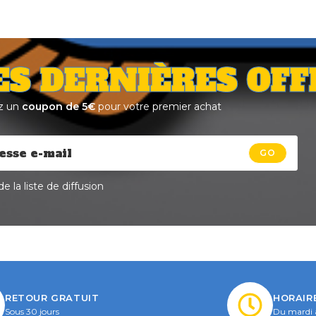
ES DERNIÈRES OFF
z un
coupon de 5€
pour votre premier achat
GO
e la liste de diffusion
RETOUR GRATUIT
HORAIR
Sous 30 jours
Du mardi 