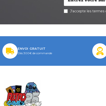
J'accepte les termes d
ENVOI GRATUIT
Dès 300€ de commande