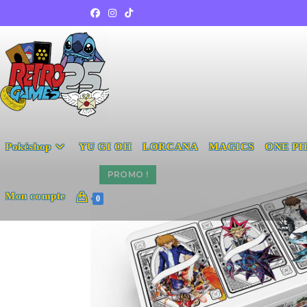
Pokéshop
YU GI OH
LORCANA
MAGICS
ONE PI
PROMO !
Mon compte
0