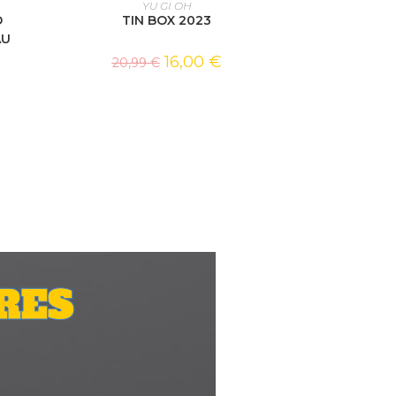
AJOUTER AU PANIER
YU GI OH
D
TIN BOX 2023
AU
16,00
€
20,99
€
RES