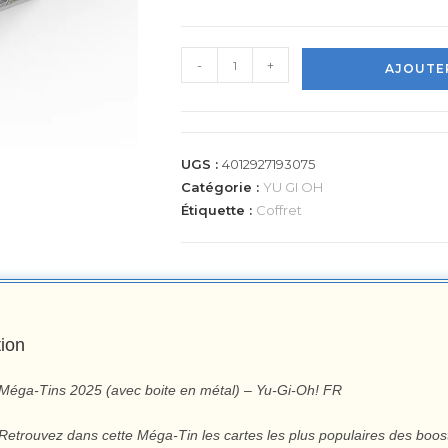
-
+
AJOUTER
UGS :
4012927193075
Catégorie :
YU GI OH
Étiquette :
Coffret
tion
Méga-Tins 2025 (avec boite en métal) – Yu-Gi-Oh! FR
Retrouvez dans cette Méga-Tin les cartes les plus populaires des boos