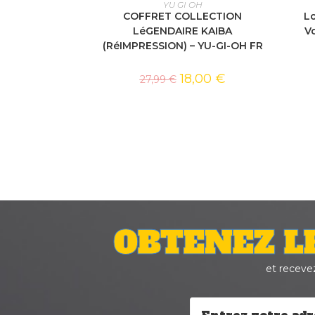
AJOUTER AU PANIER
YU GI OH
COFFRET COLLECTION
Lo
LéGENDAIRE KAIBA
Vo
(RéIMPRESSION) – YU-GI-OH FR
18,00
€
27,99
€
OBTENEZ L
et receve