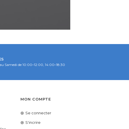
ES
au Samedi de 10:00–12:00, 14:00–18:30
S
MON COMPTE
Se connecter
é
S'incrire