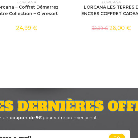
AJOUTER AU PANIER
AJOUTER AU PANIER
LORCANA
LORCANA
rcana – Coffret Démarrez
LORCANA LES TERRES 
tre Collection – Givresort
ENCRES COFFRET CADE
24,99
€
26,00
€
32,99
€
ES DERNIÈRES OFF
z un
coupon de 5€
pour votre premier achat
GO