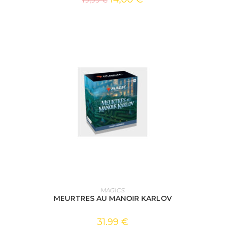
19,99
€
AJOUTER AU PANIER
MAGICS
MEURTRES AU MANOIR KARLOV
31,99
€