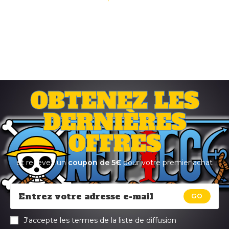
OBTENEZ LES
DERNIÈRES
OFFRES
et recevez un
coupon de 5€
pour votre premier achat
GO
J'accepte les termes de la liste de diffusion