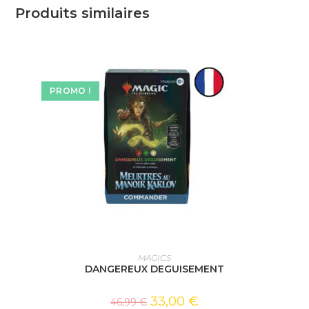
Produits similaires
PROMO !
AJOUTER AU PANIER
MAGICS
DANGEREUX DEGUISEMENT
33,00
€
46,99
€