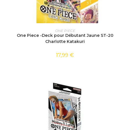
AJOUTER AU PANIER
ONE PIECE
One Piece -Deck pour Débutant Jaune ST-20
Charlotte Katakuri
17,99
€