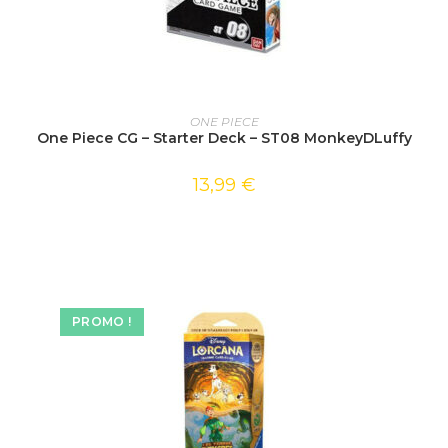
AJOUTER AU PANIER
ONE PIECE
One Piece CG – Starter Deck – ST08 MonkeyDLuffy
13,99
€
PROMO !