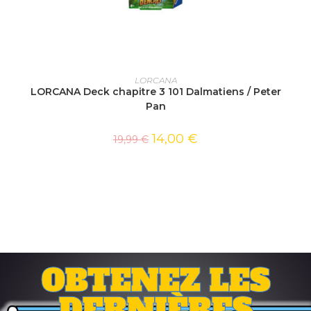
AJOUTER AU PANIER
LORCANA
LORCANA Deck chapitre 3 101 Dalmatiens / Peter
Pan
14,00
€
19,99
€
OBTENEZ LES
DERNIÈRES