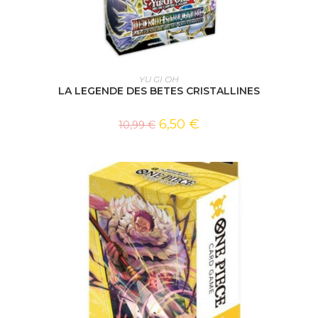
AJOUTER AU PANIER
YU GI OH
LA LEGENDE DES BETES CRISTALLINES
6,50
€
10,99
€