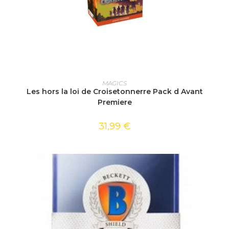
AJOUTER AU PANIER
MAGICS
Les hors la loi de Croisetonnerre Pack d Avant
Premiere
31,99
€