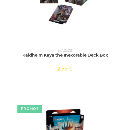
AJOUTER AU PANIER
MAGICS
Kaldheim Kaya the Inexorable Deck Box
2,55
€
PROMO !