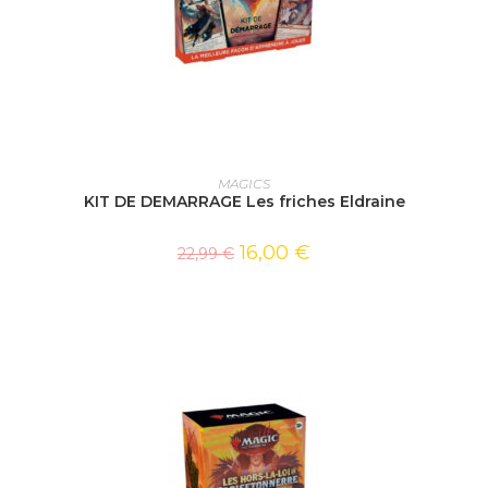
AJOUTER AU PANIER
MAGICS
KIT DE DEMARRAGE Les friches Eldraine
16,00
€
22,99
€