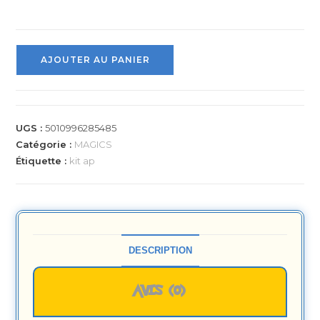
AJOUTER AU PANIER
UGS :
5010996285485
Catégorie :
MAGICS
Étiquette :
kit ap
DESCRIPTION
AVIS (0)