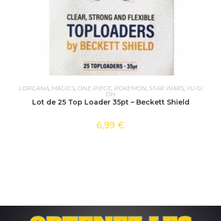
AJOUTER AU PANIER
LORCANA
,
MAGICS
,
ONE PIECE
,
POKEMON
,
STAR WARS
,
YU GI
OH
Lot de 25 Top Loader 35pt – Beckett Shield
6,99
€