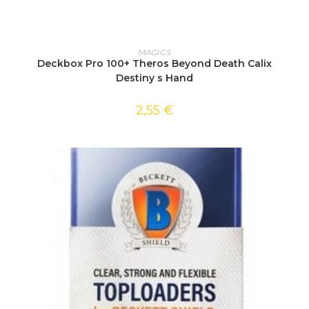
AJOUTER AU PANIER
MAGICS
Deckbox Pro 100+ Theros Beyond Death Calix
Destiny s Hand
2,55
€