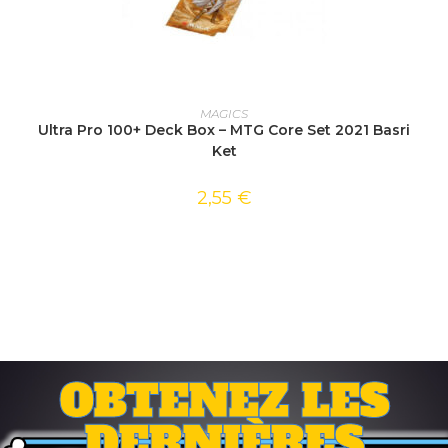
AJOUTER AU PANIER
MAGICS
Ultra Pro 100+ Deck Box – MTG Core Set 2021 Basri
Ket
2,55
€
OBTENEZ LES
DERNIÈRES