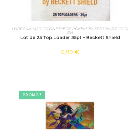
AJOUTER AU PANIER
LORCANA
,
MAGICS
,
ONE PIECE
,
POKEMON
,
STAR WARS
,
YU GI
OH
Lot de 25 Top Loader 35pt – Beckett Shield
6,99
€
PROMO !