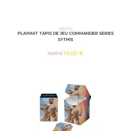
AJOUTER AU PANIER
MAGICS
PLAYMAT TAPIS DE JEU COMMANDER SERIES
SYTHIS
14,00
€
19,99
€