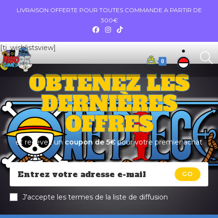
LIVRAISON OFFERTE POUR TOUTES COMMANDE A PARTIR DE
300€
[ti_wishlistsview]
0
OBTENEZ LES
DERNIÈRES
OFFRES
et recevez un
coupon de 5€
pour votre premier achat
GO
J'accepte les termes de la liste de diffusion