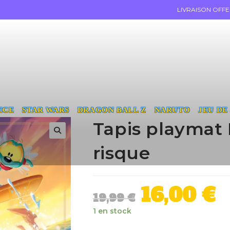
LIVRAISON OFF
ECE
STAR WARS
DRAGON BALL Z
NARUTO
JEU DE
Tapis playmat
risque
16,00
€
19,99
€
1 en stock