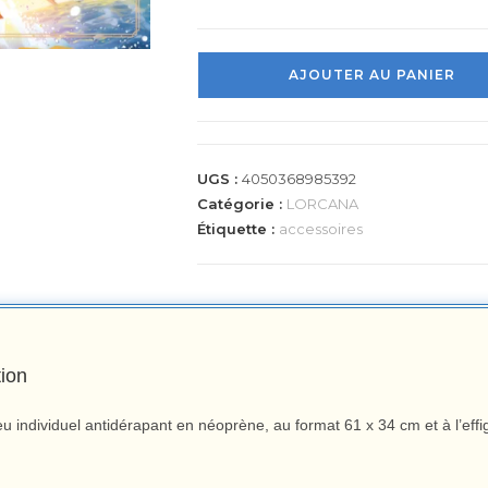
AJOUTER AU PANIER
UGS :
4050368985392
Catégorie :
LORCANA
Étiquette :
accessoires
tion
eu individuel antidérapant en néoprène, au format 61 x 34 cm et à l’ef