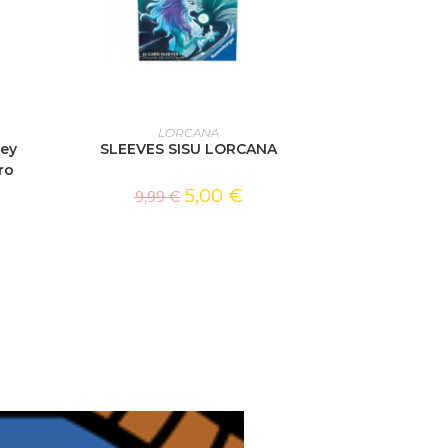
AJOUTER AU PANIER
LORCANA
ney
SLEEVES SISU LORCANA
ro
5,00
€
9,99
€