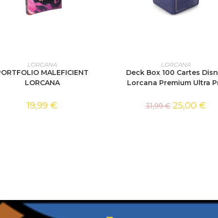
AJOUTER AU PANIER
AJOUTER AU PANIER
LORCANA
LORCANA
PORTFOLIO MALEFICIENT
Deck Box 100 Cartes Dis
LORCANA
Lorcana Premium Ultra P
19,99
€
25,00
€
31,99
€