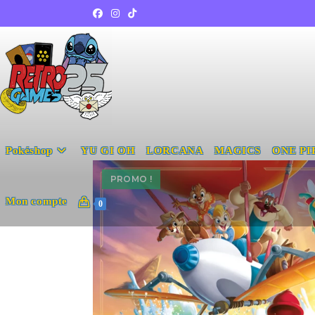
Pokéshop
YU GI OH
LORCANA
MAGICS
ONE PI
PROMO !
Mon compte
0