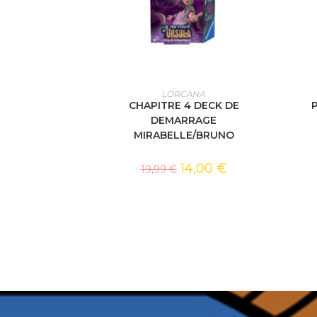
AJOUTER AU PANIER
LORCANA
CHAPITRE 4 DECK DE
DEMARRAGE
MIRABELLE/BRUNO
14,00
€
19,99
€