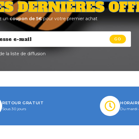
ES DERNIÈRES OFF
z un
coupon de 5€
pour votre premier achat
GO
e la liste de diffusion
RETOUR GRATUIT
HORAIR
Sous 30 jours
Du mardi 